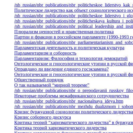
/nb_russian/nbr_publications/nbr_politicheskoe_liderstvo_k
Политическое лидерство как объект социологического ис
/nb_russian/nbr_publications/nbr_politicheskoe_liderstvo_i_g
/nb_russian/nbr_publications/nbr_politicheskaya_kultura_i_po
/nb_russian/nbr_publications/nbr_political_leadership_and_inst
Плюрализм ценностей и нравственная политика
Партии и фракции в российском парламенте (1990-1993 г
/nb_russian/nbr_publications/nbr_parliamentarianism_and_sob
Парламентская деятельность и политическая культура
Парламентаризм и соборность
Парламентаризм: Философия и технология демократий
Онтологические и гносеологические утопии в русской ф
Оправдано ли введение единого госэкзамена?
Онтологические и гносеологические утопии в русской ф
Общественный порядок
О так называемой “мирной теореме”
/nb_russian/nbr_publications/nbr_o_prepodavanii_russkoy_filo
Некоторые проблемы межафриканского сотрудничества
/nb_russian/nbr_publications/nbr_nacionalnaya_ideya.htm
/nb_russian/nbr_publications/nbr_mezhdu_dualizmom_i_sobor
Кризис буржуазной социологии политического лидерства
Кризис соборного дискурса
Критика теорий “харизматического лидерства” в буржуа
Критика теорий харизматического лидерства