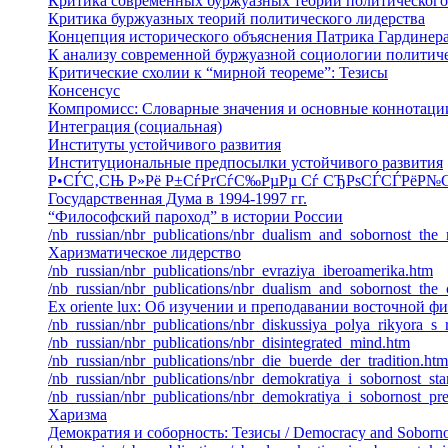
Критика современных буржуазных теорий политического
Критика буржуазных теорий политического лидерства
Концепция исторического объяснения Патрика Гардинер
К анализу современной буржуазной социологии политиче
Критические схолии к “мирной теореме”: Тезисы
Консенсус
Компромисс: Словарные значения и основные коннотаци
Интеграция (социальная)
Институты устойчивого развития
Институциональные предпосылки устойчивого развития
Р•СЃС‚СЊ Р»Рё Р±СѓРґСѓС‰РµРµ Сѓ СЂРѕСЃСЃРёР№СЃР
Государственная Дума в 1994-1997 гг.
“Философский пароход” в истории России
/nb_russian/nbr_publications/nbr_dualism_and_sobornost_the
Харизматическое лидерство
/nb_russian/nbr_publications/nbr_evraziya_iberoamerika.htm
/nb_russian/nbr_publications/nbr_dualism_and_sobornost_the_cr
Ex oriente lux: Об изучении и преподавании восточной ф
/nb_russian/nbr_publications/nbr_diskussiya_polya_rikyora_s_
/nb_russian/nbr_publications/nbr_disintegrated_mind.htm
/nb_russian/nbr_publications/nbr_die_buerde_der_tradition.htm
/nb_russian/nbr_publications/nbr_demokratiya_i_sobornost_stan
/nb_russian/nbr_publications/nbr_demokratiya_i_sobornost_pre
Харизма
Демократия и соборность: Тезисы / Democracy and Sobornos