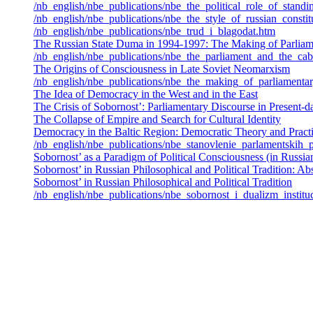
/nb_english/nbe_publications/nbe_the_political_role_of_sta
/nb_english/nbe_publications/nbe_the_style_of_russian_constit
/nb_english/nbe_publications/nbe_trud_i_blagodat.htm
The Russian State Duma in 1994-1997: The Making of Parliame
/nb_english/nbe_publications/nbe_the_parliament_and_the_cab
The Origins of Consciousness in Late Soviet Neomarxism
/nb_english/nbe_publications/nbe_the_making_of_parliamentar
The Idea of Democracy in the West and in the East
The Crisis of Sobornost’: Parliamentary Discourse in Present-d
The Collapse of Empire and Search for Cultural Identity
Democracy in the Baltic Region: Democratic Theory and Pract
/nb_english/nbe_publications/nbe_stanovlenie_parlamentskih_p
Sobornost’ as a Paradigm of Political Consciousness (in Russia
Sobornost’ in Russian Philosophical and Political Tradition: Abs
Sobornost’ in Russian Philosophical and Political Tradition
/nb_english/nbe_publications/nbe_sobornost_i_dualizm_insti