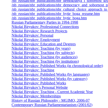
/nb_russian/nbr_publications/nbr_demokratiya_i_sobornost_kri
/nb_russian/nbr_publications/nbr_democracy_and_sobornost_pr
/nb_russian/nbr_publications/nbr_cultural_choice_approach_to
/nb_russian/nbr_publications/nbr_bytie_boga_rezume.htm
/nb_russian/nbr_publications/nbr_bytie_boga.htm
Russian Parliamentary Parties in 1994-1998
Nikolai Biryukov: Professional Connections
Nikolai Biryukov: Research Projects
Nikolai Biryukov: Personal
Nikolai Biryukov: Employment
Nikolai Biryukov: Education and Degrees
Nikolai Biryukov: Teaching (by years)
Nikolai Biryukov: Teaching (by subjects)
Nikolai Biryukov: Teaching (by audiences)
Nikolai Biryukov: Teaching (by institutions)
Nikolai Biryukov: Published Works (in chronological order)
Nikolai Biryukov: Teaching
Nikolai Biryukov: Published Works (by languages)
Nikolai Biryukov: Published Works (by category)
Nikolai Biryukov: Published Works
Nikolai Biryukov’s Personal Website
Nikolai Biryukov: Teaching - Current Academic Year
Nikolai Biryukov: Memberships
History of Russian Philosophy - MGIMO, 2006-07
Contemporary Russian Parliamentarianism (2001/02)