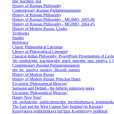
nbe_teaching_inst
History of Russian Philosophy
Contemporary Russian Parliamentarianism
History of Russian Philosophy
History of Russian Philosophy - MGIMO, 2005-06
History of Russian Philosophy - MGIMO, 2004-05
History of Modern Russia: Grades
Textbooks
Studies
Reference
Classic Philosophical Literature
Library of Philosophical Literature
Classical Indian Philosophy: PowerPoint Presentations of Lectu
/nb_english/nbe_teaching/nbe_teach_ppp/nbe_ppp_istoriya_i_f
Contemporary Russian Parlamentarianism
nbr_lec_istoriya_russkoy_filosofii_mgimo
History of Modern Russia
History of Modern Russia: Principal Dates
Excursion 'Philosophical Moscow'
Samsung and Delilah - the hitherto unknown opera
Excursion 'Philosophical Moscow'
Happy New Year!
/nb_english/nbe_publications/nbe_mezhkulturnaya_kommunika
The East and the West Cannot Stay Isolated (in Russian)
Rossiyskaya politicheskaya kul’tura: Kognitivnyy podkhod