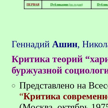
ПЕРВАЯ
Публикации
(по годам)
Публик
Геннадий
Ашин
, Нико
Критика теорий “хари
буржуазной социолог
Представлено на Все
“
Критика современн
(Москва, октябрь
1975