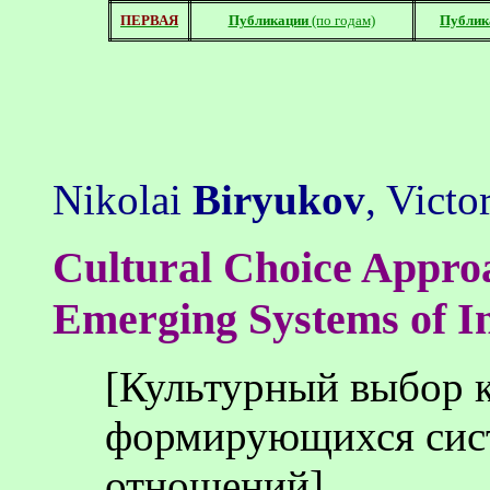
ПЕРВАЯ
Публикации
(по годам)
Публик
Nikolai
Biryukov
, Victo
Cultural Choice Approa
Emerging Systems of In
[Культурный выбор к
формирующихся сис
отношений]