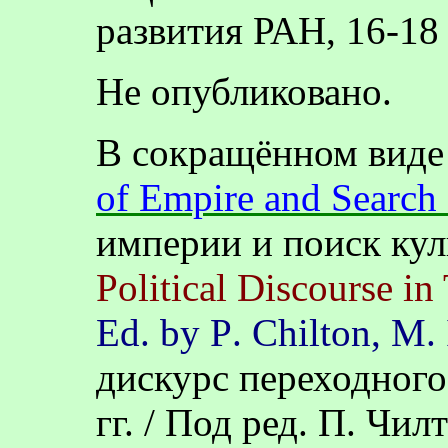
развития РАН, 16-18 
Не опубликовано.
В сокращённом виде
of
Empire
and
Search
империи и поиск ку
Political
Discourse
in
Ed
.
by
P
.
Chilton
,
M
.
дискурс переходного
гг. / Под ред. П
.
Чилт