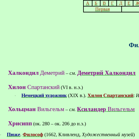
А
Б
В
Г
Д
Е
Первая
Фил
Халкондил
Деметрий
Деметрий Халкондил
–
см
.
Хилон
Спартанский
(
VI
в. н.э.)
Немецкий художник
(
XIX
в.).
Хилон Спартанский
:
И
·
Хольцман
Вильгельм
Ксиландер
Вильгельм
–
см.
Хрисипп
(ок.
280 – ок.
206 до н.э.)
Пюже
.
Философ
(1662
, Кливленд,
Художественный музей
)
·