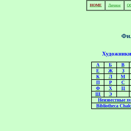
HOME
Личное
Об
Фил
Художник
А
Б
В
Е
Ж
З
К
Л
М
П
Р
С
Ф
Х
Ц
Щ
Э
Неизвестные х
Bibliotheca Chal