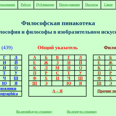
разование
Работа
Публикации
Преподавание
Проекты
Связи
Философская пинакотека
ософия и философы в изобразительном искус
и
(4
3
9
)
Общий указатель
Фило
Г
Д
А
Б
В
Г
Д
А
Б
И
Й
Е
Ж
З
И
Й
Е
Ж
Н
О
К
Л
М
Н
О
К
Л
Т
У
П
Р
С
Т
У
П
Р
Ч
Ш
Ф
Х
Ц
Ч
Ш
Ф
Х
Ю
Я
Щ
Э
Ю
Я
Щ
Э
удожники
А – Я
Прочие
п
cographica
На английскую страницу
На первую страницу