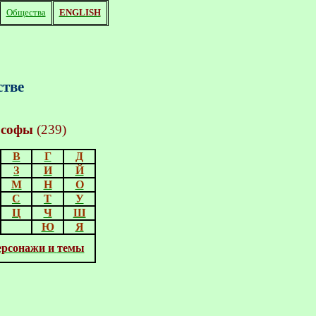
Общества
ENGLISH
стве
софы
(
2
39
)
В
Г
Д
З
И
Й
М
Н
О
С
Т
У
Ц
Ч
Ш
Ю
Я
ерсонажи
и
темы