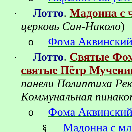
Лотто
.
Мадонна с 
·
церковь Сан-Николо
)
Фома Аквински
o
Лотто
.
Святые Фом
·
святые Пётр Мучени
панели Полиптиха Ре
Коммунальная пинако
Фома Аквински
o
Мадонна с мл
§