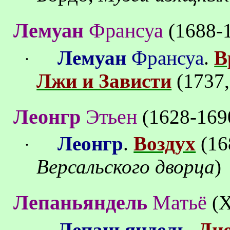
Лемуан
Франсуа
(1688-
Лемуан
Франсуа
.
В
·
Лжи и Зависти
(1737
Леонгр
Этьен
(1628-169
Леонгр
.
Воздух
(16
·
Версальского дворца
)
Лепаньяндель
Матьё
(
Лепаньяндель
.
Ди