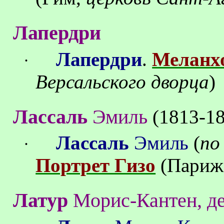
Лапердри
Лапердри
.
Меланх
·
Версальского дворца
)
Лассаль
Эмиль
(1813-18
Лассаль
Эмиль
(
по
·
Портрет Гизо
(
Париж
Латур
Морис-Кантен, д