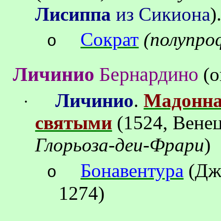
Лисиппа
из Сикиона
)
Сократ
(полупро
o
Личинио
Бернардино
(о
Личинио
.
Мадонна
·
святыми
(
1524, Вене
Глорьоза-деи-Фрари
)
Бонавентура
(Дж
o
1274)