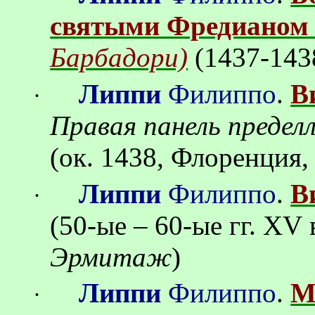
святыми Фредианом 
Барбадори)
(1437-143
Липпи
Филиппо
.
В
·
Правая панель предел
(ок. 1438,
Флоренция
Липпи
Филиппо
.
В
·
(50-ые – 60-ые
гг.
XV
Эрмитаж
)
Липпи
Филиппо
.
М
·