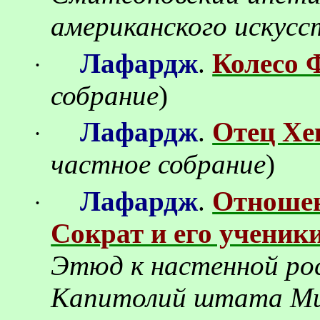
американского искусс
Лафардж
.
Колесо 
·
собрание
)
Лафардж
.
Отец Хе
·
частное собрание
)
Лафардж
.
Отношен
·
Сократ и его ученик
Этюд к настенной рос
Капитолий штата Ми