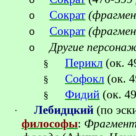
o
Сократ
(
фрагме
o
Сократ
(фрагмен
o
Другие персона
o
Перикл
(ок.
4
§
Софокл
(ок.
4
§
Фидий
(ок.
49
§
Лебидцкий
(по эск
·
философы
:
Фрагмент