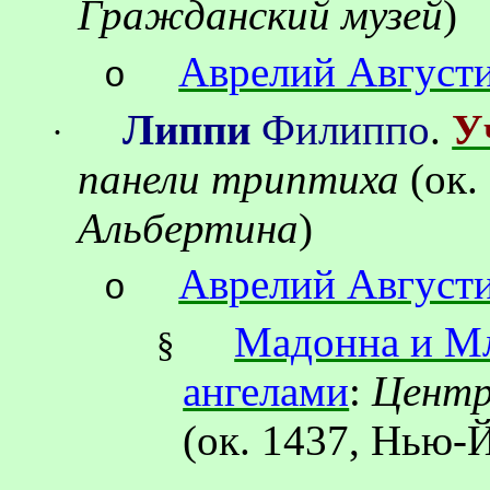
Гражданский музей
)
Аврелий Август
o
Липпи
Филиппо
.
У
·
панели триптиха
(ок.
Альбертина
)
Аврелий Август
o
Мадонна и Мл
§
ангелами
:
Центр
(ок.
1437, Нью-