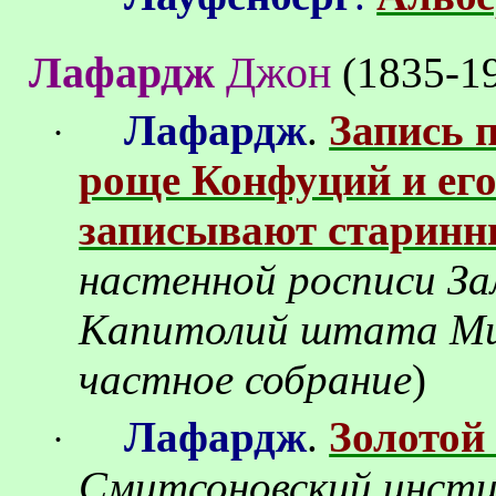
Лафардж
Джон
(1835-1
Лафардж
.
Запись 
·
роще Конфуций и его
записывают старинн
настенной росписи За
Капитолий штата Ми
частное собрание
)
Лафардж
.
Золотой
·
Смитсоновский инсти