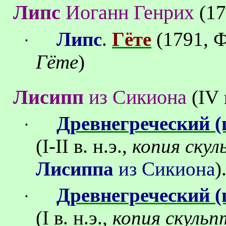
Липс
Иоганн Генрих
(17
Липс
.
Гёте
(1791, 
·
Гёте
)
Лисипп
из Сикиона
(
IV
Древнегреческий (
·
(
I
-
II
в. н.э.,
копия ску
Лисиппа
из Сикиона
)
Древнегреческий (
·
(
I
в. н.э.,
копия скуль