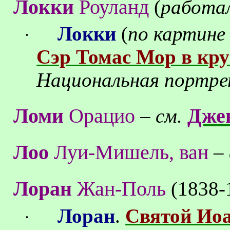
Локки
Роуланд
(
работа
Локки
(
по картине
·
Сэр Томас Мор в кру
Национальная портре
Ломи
Орацио
Дже
– см.
Лоо
Луи-Мишель, ван
– 
Лоран
Жан-Поль
(1838-
Лоран
.
Святой Иоа
·