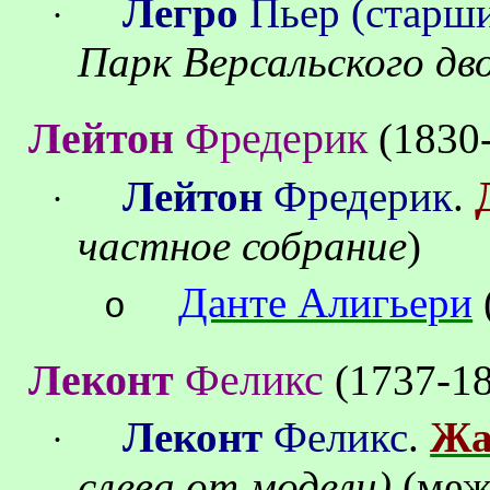
Легро
Пьер (старш
·
Парк Версальского дв
Лейтон
Фредерик
(1830
Лейтон
Фредерик
.
·
частное собрание
)
Данте Алигьери
o
Леконт
Феликс
(1737-1
Леконт
Феликс
.
Жа
·
слева от модели
)
(
меж