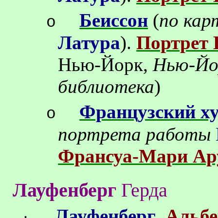
Беиссон
(
по кар
o
Латура
).
Портрет 
Нью-Йорк,
Нью-Йо
библиотека
)
Французский х
o
портрета работы
Франсуа-Мари Ару
Лауфенберг
Герда
Лауфенберг
.
Альбе
·