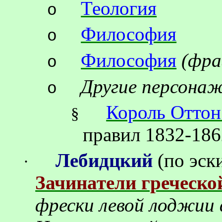
Теология
o
Философия
o
Философия
(
фра
o
Другие персона
o
Король Оттон
§
правил 1832-186
Лебидцкий
(по эск
·
Зачинатели греческ
фрески левой лоджии