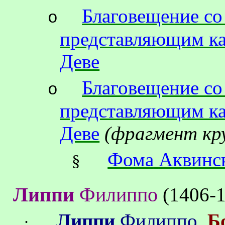
Благовещение с
o
представляющим ка
Деве
Благовещение с
o
представляющим ка
Деве
(фрагмент кр
Фома
Аквинс
§
Липпи
Филиппо
(1406-1
Липпи
Филиппо
.
Б
·