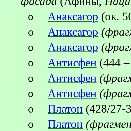
фасада
(Афины,
Наци
Анаксагор
(ок.
5
o
Анаксагор
(
фраг
o
Анаксагор
(
фраг
o
Антисфен
(444 – 
o
Антисфен
(
фраг
o
Антисфен
(
фраг
o
Платон
(428/27-3
o
Платон
(
фрагме
o