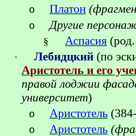
Платон
(
фрагмен
o
Другие персона
o
Аспасия
(род.
§
Лебидцкий
(по эск
·
Аристотель и его уч
правой лоджии фасад
университет
)
Аристотель
(384
o
Аристотель
(
фра
o