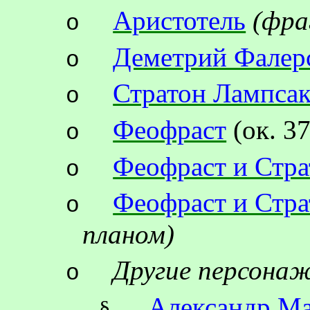
Аристотель
(
фра
o
Деметрий Фалер
o
Стратон Лампса
o
Феофраст
(ок.
37
o
Феофраст и Стра
o
Феофраст и Стра
o
планом)
Другие персона
o
Александр М
§