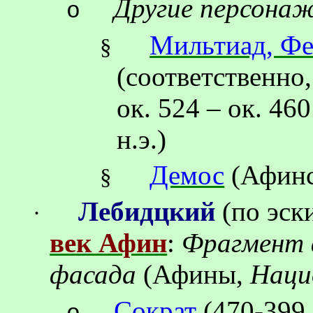
Другие персона
o
Мильтиад, Фе
§
(соответственно,
ок.
524 – ок.
460 
н.э.)
Демос
(Афинс
§
Лебидцкий
(по эск
·
век Афин
:
Фрагмент 
фасада
(Афины,
Наци
Сократ
(470-399 