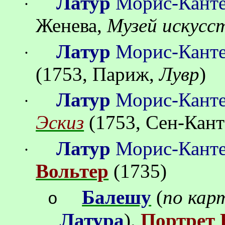
Латур
Морис-Кант
·
Женева,
Музей искусс
Латур
Морис-Кант
·
(1753, Париж,
Лувр
)
Латур
Морис-Кант
·
Эскиз
(1753, Сен-Кан
Латур
Морис-Кант
·
Вольтер
(1735)
Балешу
(
по кар
o
Латура
).
Портрет 