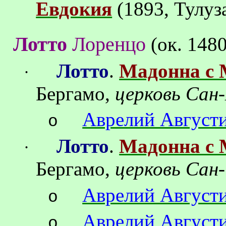
Евдокия
(1893, Тулуз
Лотто
Лоренцо
(ок.
1480
Лотто
.
Мадонна с 
·
Бергамо,
церковь Сан
Аврелий Август
o
Лотто
.
Мадонна с 
·
Бергамо,
церковь Сан
Аврелий Август
o
Аврелий Август
o