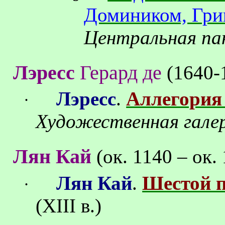
Домиником, Гри
Центральная па
Лэресс
Герард
де
(1640-
Лэресс
.
Аллегория
·
Художественная галер
Лян Кай
(ок.
1140 – ок.
Лян Кай
.
Шестой п
·
(
XIII
в.)