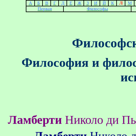
А
Б
В
Г
Д
Е
Ж
З
И
Й
К
Л
М
Первая
Философы
Философск
Философия и филос
ис
Ламберти
Николо ди Пь
Ламберти
Николо д