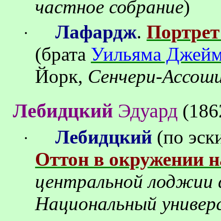
частное собрание
)
Лафардж
.
Портрет
·
(брата
Уильяма Джейм
Йорк,
Сенчери-Ассош
Лебидцкий
Эдуард
(186
Лебидцкий
(по эск
·
Оттон в окружении н
центральной лоджии 
Национальный униве