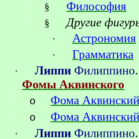
Философия
§
Другие фигур
§
Астрономия
·
Грамматика
·
Липпи
Филиппино
·
Фомы Аквинского
Фома Аквински
o
Фома Аквински
o
Липпи
Филиппино
·