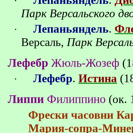
·
Парк Версальского дв
Лепаньяндель
.
Фл
·
Версаль,
Парк Версаль
Лефебр
Жюль-Жозеф
(1
Лефебр
.
Истина
(1
·
Липпи
Филиппино
(ок.
Фрески часовни Ка
Мария-сопра-Мине