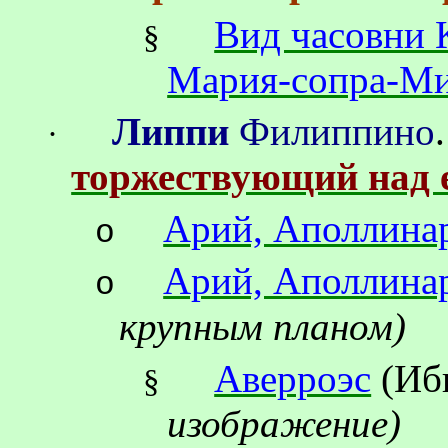
Вид часовни 
§
Мария-сопра-Ми
Липпи
Филиппино
·
торжествующий над 
Арий, Аполлина
o
Арий, Аполлина
o
крупным планом)
Аверроэс
(Иб
§
изображение)