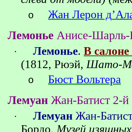
Жан Лерон д
’
Ал
o
Лемонье
Анисе
-
Шарль
-
Лемонье
.
В
салоне
·
(1812
,
Рюэй
,
Шато-Ма
Бюст Вольтера
o
Лемуан
Жан
-
Батист
2-й
Лемуан
Жан-Батист
·
Бордо
,
Музей изящных