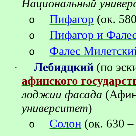
Национальный униве
Пифагор
(ок.
580
o
Пифагор и Фале
o
Фалес Милетски
o
Лебидцкий
(по эск
·
афинского государст
лоджии фасада
(Афи
университет
)
Солон
(ок.
630 –
o