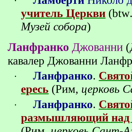
·
учитель Церкви
(
btw
Музей собора
)
Ланфранко
Джованни
(
кавалер Джованни Ланфр
Ланфранко
.
Свято
·
ересь
(Рим,
церковь 
Ланфранко
.
Свято
·
размышляющий над 
(Рим,
церковь Сант-А