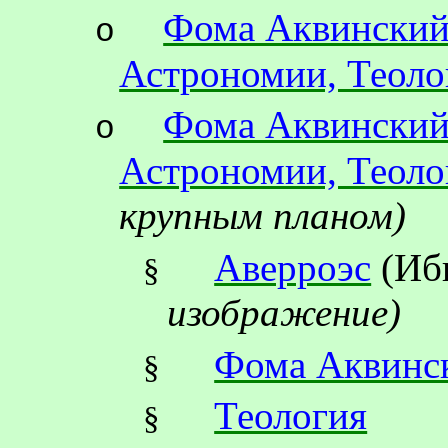
Фома Аквинский
o
Астрономии, Теоло
Фома Аквинский
o
Астрономии, Теоло
крупным планом)
Аверроэс
(Иб
§
изображение)
Фома Аквинс
§
Теология
§