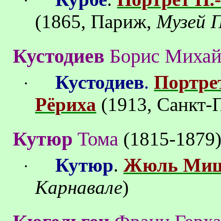
·
(1865
, Париж
,
Музей
Куст
о
диев
Борис Михай
Куст
о
диев
.
Портре
·
Рёриха
(1913,
Санкт-
Кутюр
Тома
(
1815-1879
Кутюр
.
Жюль
Ми
·
Карнавале
)