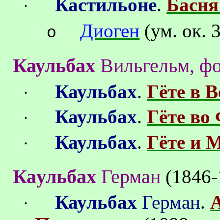
.
Кастильоне
Басня
·
Диоген
(ум
.
о
к
. 
o
Каульбах
Вильгельм
,
ф
Каульбах
.
Гёте в 
·
Каульбах
.
Гёте во
·
Каульбах
.
Гёте и 
·
Ка
ульбах
Герман
(1846-
Каульбах
Герман
.
·