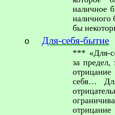
наличное б
наличного 
бы некотор
Для-себя-бытие
o
*** «
Для-с
за предел,
отрицание
себя…
Дл
отрица
ограничи
отрицани