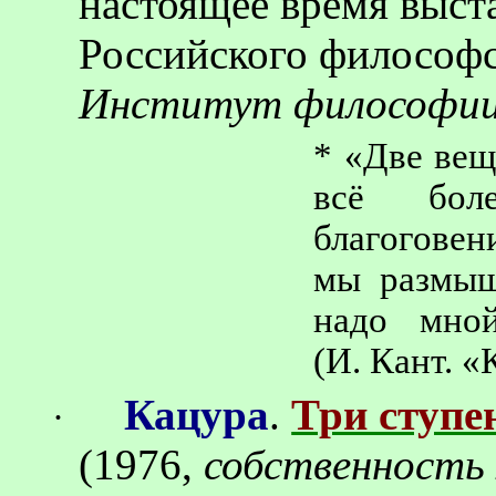
настоящее время выст
Российского философс
Институт философи
* «Две вещ
всё бол
благоговен
мы размыш
надо мно
(И. Кант. 
Кацура
.
Три ступе
·
(1976,
собственность