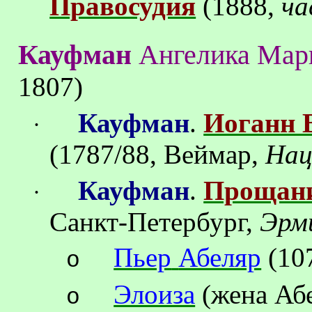
Правосудия
(1888,
ча
Кауфман
Ангелика
Мар
1807)
Кауфман
.
Иоганн 
·
(1787/88, Веймар,
Нац
Кауфман
.
Прощани
·
Санкт-Петербург
,
Эрм
Пьер
Абеляр
(10
o
Элоиза
(
жена Аб
o