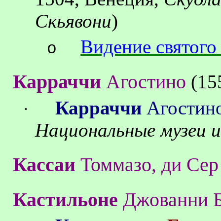
Скьявони
)
Видение святого
o
Карраччи
Агостино
(15
Карраччи
Агостин
·
Национальные музеи и
Кассаи
Томмазо
,
ди
Сер
Кастильоне
Джованни