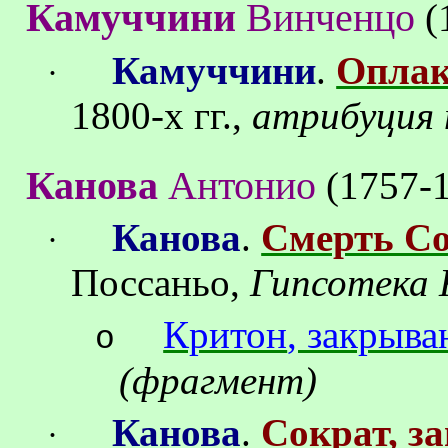
Камуччини
Винченцо
(
Камуччини
.
Оплак
·
1800-х гг.,
атрибуция
Канова
Антонио
(1757-
Канова
.
Смерть С
·
Поссаньо
,
Гипсотека
Критон
, закрыв
o
(фрагмент)
Канова
.
Сократ, з
·