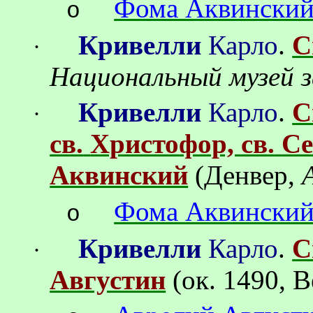
Фома Аквински
o
Кривелли
Карло
.
С
·
Национальный музей з
Кривелли
Карло
.
С
·
св.
Христофор, св.
Се
Аквинский
(
Денвер
,
Фома Аквински
o
Кривелли
Карло
.
С
·
Августин
(
ок
.
1490, 