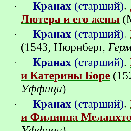
Кранах
(
старший
)
.
·
Лютера и его жены
(
Кранах
(
старший
)
.
·
(
1543, Нюрнберг,
Герм
Кранах
(
старший
)
.
·
и Катерины Боре
(15
Уффици
)
Кранах
(
старший
)
.
·
и Филиппа
Меланхт
Уффици
)