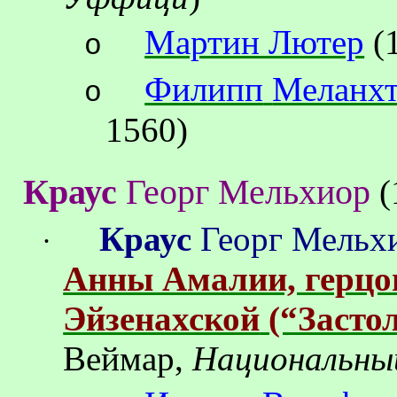
Мартин Лютер
(
o
Филипп
Меланх
o
1560)
Краус
Георг Мельхиор
(
Краус
Георг Мельх
·
Анны Амалии, герц
Эйзенахской
(“Засто
Веймар,
Национальны