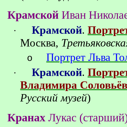
Крамской
Иван Никола
Крамской
.
Портрет
·
Москва,
Третьяковска
Портрет Льва То
o
Крамской
.
Портрет
·
Владимира Соловьё
Русский музей
)
Кранах
Лукас
(старший