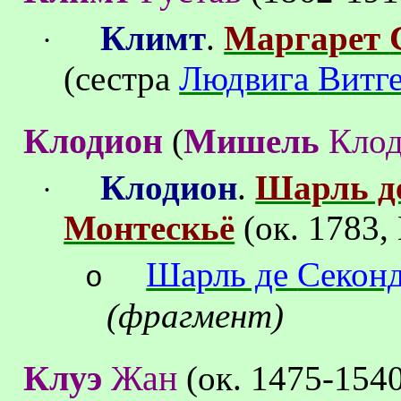
Климт
.
Маргарет
·
(сестра
Людвига
Витг
Клодион
(
Мишель
Кло
Клодион
.
Шарль д
·
Монтескьё
(
ок
.
1783
,
Шарль де
Секон
o
(фрагмент)
Клуэ
Жан
(
ок
. 1475
-
1540