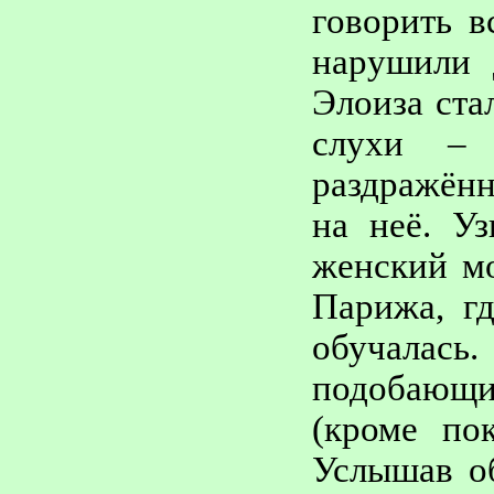
говорить в
нарушили 
Элоиза
стал
слухи – 
раздражённ
на неё. У
женский м
Парижа, гд
обучалась
подобающи
(кроме по
Услышав об