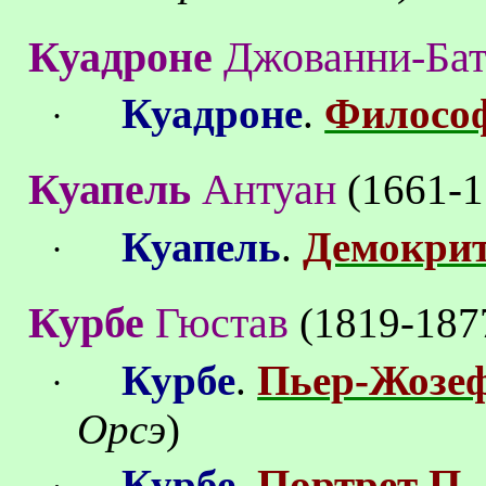
Куадроне
Джованни-Бат
Куадроне
.
Филосо
·
Куапель
Антуан
(
1661
-
1
Куапель
.
Демокри
·
Курбе
Гюстав
(
1819
-
187
Курбе
.
Пьер-Жозе
·
Орсэ
)
Курбе
.
Портрет П.