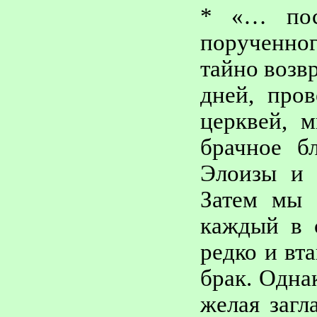
* «… пос
порученно
тайно возв
дней, про
церквей, 
брачное б
Элоизы
и н
Затем мы 
каждый в 
редко и вт
брак. Одна
желая загл