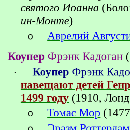
святог
о Иоа
нна
(Боло
ин-Монте
)
Аврелий
Август
o
Коупер
Фрэнк
Кадоган
(
Коупер
Фрэнк
Кадо
·
навещают детей Ген
1499 году
(1910, Лон
Томас Мор
(1477
o
Эразм
Роттерда
o