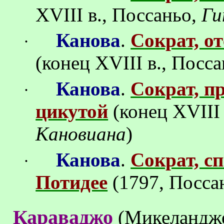
XVIII
в.,
Поссаньо
,
Ги
Канова
.
Сократ, о
·
(конец
XVIII
в.,
Посса
Канова
.
Сократ, 
·
цикутой
(конец
XVII
Кановиана
)
Канова
.
Сократ, с
·
Потидее
(1797,
Посса
Караваджо
(
Микеландж