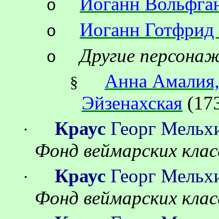
Иоганн Вольфган
o
Иоганн Готфрид 
o
Другие персона
o
Анна Амалия,
§
Эйзенахская
(17
Краус
Георг Мельх
·
Фонд
веймарских
клас
Краус
Георг Мельх
·
Фонд
веймарских
клас