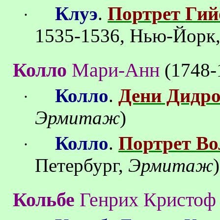
Клуэ
.
Портрет
Гий
·
1535-1536, Нью-Йорк
Колло
Мари-Анн
(
1748-
Колло
.
Дени
Дидр
·
Эрмитаж
)
Колло
.
Портрет Во
·
Петербург
,
Эрмитаж
)
Кольбе
Генрих Кристоф