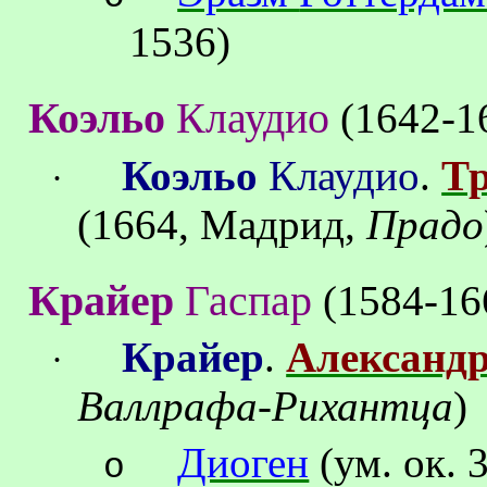
1536)
Коэль
о
Клаудио
(1642-1
Коэльо
Клаудио
.
Тр
·
(1664, Мадрид,
Прадо
Крайер
Гаспар
(1584-16
Крайер
.
Александр
·
Валлрафа-Рихантца
)
Диоген
(ум
.
о
к
. 
o