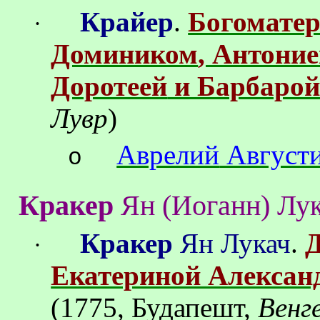
Крайер
.
Богоматер
·
Домиником
, Антони
Доротеей
и Барбаро
Лувр
)
Аврелий
Август
o
Кракер
Ян
(
Иоганн
)
Лу
Кракер
Ян Лукач
.
Д
·
Екатериной Алексан
(1775, Будапешт,
Венг