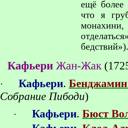
ещё более 
что я гру
монахини
отделатьс
бедствий»)
Кафьери
Жан-Жак
(
172
Кафьери
.
Бенджамин
·
Собрание
Пибоди
)
Кафьери
.
Бюст Во
·