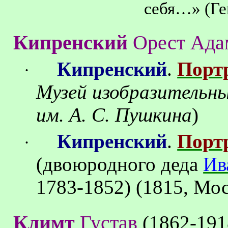
себя…» (Ге
Кипренский
Орест Ада
Кипренский
.
Портр
·
Музей изобразительны
им.
А. С. Пушкина
)
Кипренский
.
Портр
·
(двоюродного деда
Ив
1783-1852) (1815, Мо
Климт
Густав
(1862-191