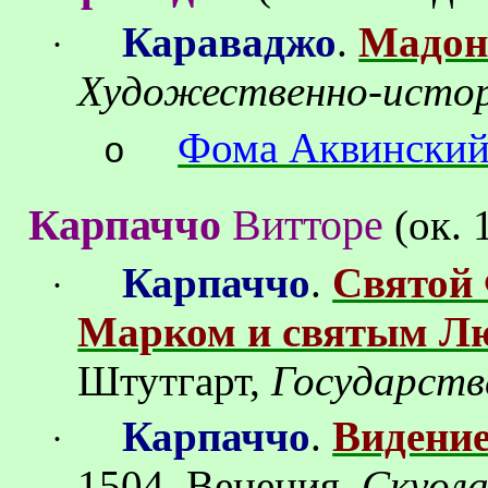
Караваджо
.
Мадон
·
Художественно-истор
Фома Аквински
o
Карпаччо
Витторе
(
ок
.
Карпаччо
.
Святой
·
Марком и святым Л
Штутгарт
,
Государств
Карпаччо
.
Видение
·
1504, Венеция,
Скуол