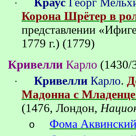
Краус
Георг Мельх
·
Корона
Шрётер
в ро
представлении «
Ифиг
1779 г
.) (1779)
Кривелли
Карло
(1430/
Кривелли
Карло
.
Д
·
Мадонна с Младенце
(1476, Лондон,
Национ
Фома Аквински
o