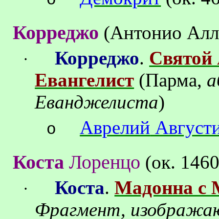
o
Корреджо
(Антонио Алл
Корреджо
.
Святой 
·
Евангелист
(Парма,
а
Еванджелиста
)
Аврелий
Август
o
Коста
Лоренцо
(
ок
.
1460
Коста
.
Мадонна с 
·
Фрагмент, изображ