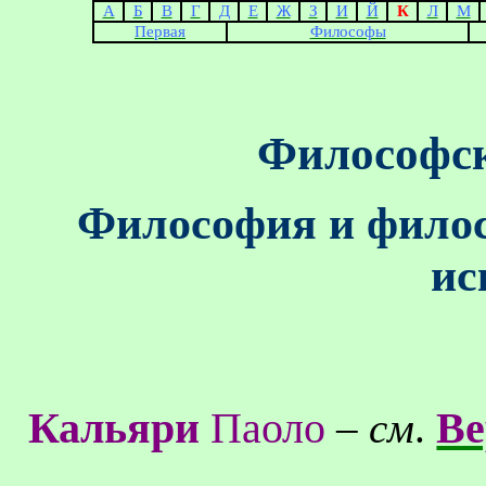
А
Б
В
Г
Д
Е
Ж
З
И
Й
К
Л
М
Первая
Философы
Философск
Философия и филос
ис
Кальяри
Паоло
Ве
–
см
.