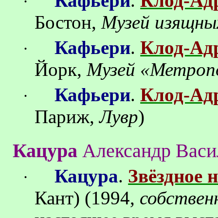
Кафьери
.
Клод-Ад
·
Бостон,
Музей изящны
Кафьери
.
Клод-Ад
·
Йорк,
Музей «Метроп
Кафьери
.
Клод-Ад
·
Париж,
Лувр
)
Кацура
Александр Васи
Кацура
.
Звёздное 
·
Кант) (1994,
собствен