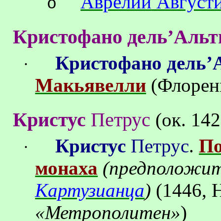
Аврелий
Август
o
Кристофано
дель
’
Альт
Кристофано
дель’
·
Макьявелли
(
Флорен
Кристус
Петрус
(
ок
.
142
Кристус
Петрус
.
П
·
монаха
(предположи
Картузианца
)
(1446
,
«Метрополитен»
)