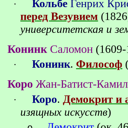
Кольбе
Генрих Кри
·
перед Везувием
(1826
университетская и зе
Конинк
Саломон
(1609-
Конинк
.
Философ
·
Коро
Жан
-
Батист
-
Камил
Коро
.
Демокрит
и
·
изящных искусств
)
Демокрит
(
ок
.
4