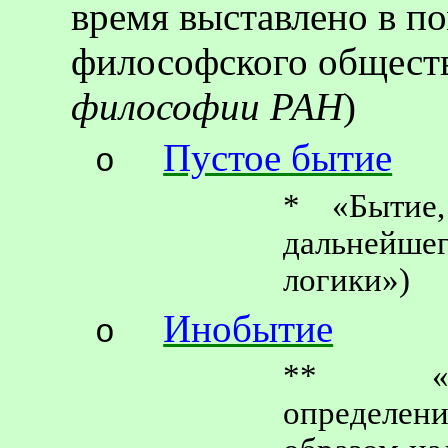
время выставлено в п
философского общест
философии РАН
)
Пустое бытие
o
* «Бытие
дальнейше
логики»)
Инобытие
o
** «…и
определен