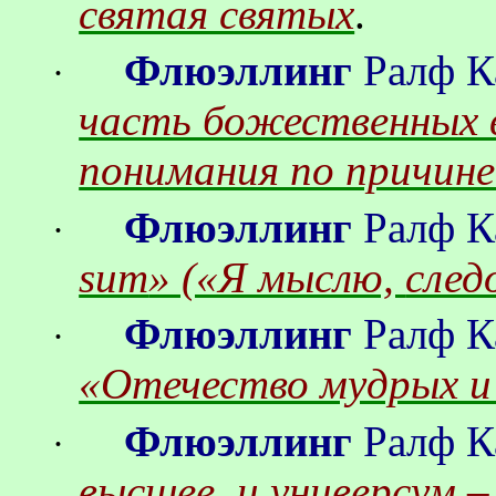
святая святых
.
Флюэллинг
Ралф
К
·
часть божественных 
понимания по причине
Флюэллинг
Ралф
К
·
sum
» («Я мыслю,
след
Флюэллинг
Ралф
К
·
«Отечество мудрых и 
Флюэллинг
Ралф
К
·
высшее, и универсум 