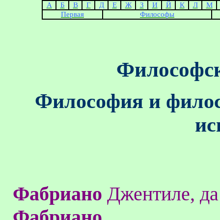
А
Б
В
Г
Д
Е
Ж
З
И
Й
К
Л
М
Первая
Философы
Философск
Философия и филос
ис
Фабриано
Джентиле
, да
Фабриано