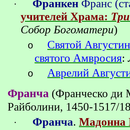
Франкен
Франс (ст
·
учителей Храма:
Тр
Собор Богоматери
)
Святой Августи
o
святого Амвросия
:
Аврелий
Август
o
Франча
(
Франческо
ди
Райболини
, 1450-1517/18
Франча
.
Мадонна
·