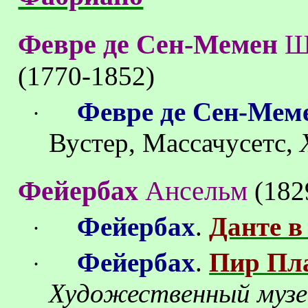
Февре
де
Сен-Мемен
Ш
(1770-1852)
Февре
де
Сен-Мем
·
Вустер
, Массачусетс,
Фейербах
Ансельм
(182
Фейербах
.
Данте в
·
Фейербах
.
Пир Пл
·
Художественный муз