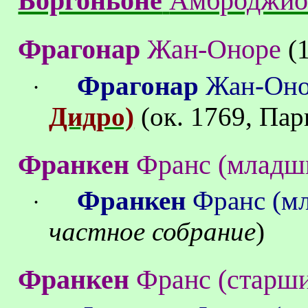
Боргоньоне
Амброджи
Фрагонар
Жан-Оноре
(1
Фрагонар
Жан-Оно
·
Дидро)
(
ок
.
1769
, Па
Франкен
Франс
(
младш
Франкен
Франс
(м
·
частное собрание
)
Франкен
Франс
(
старш