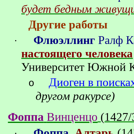
будет бедным живущи
Другие работы
Флюэллинг
Ралф
К
·
настоящего человека
Университет Южной 
Диоген в поиска
o
другом ракурсе)
Фоппа
Винценцо
(
1427/
Фоппа
.
Алтарь
(
14
·