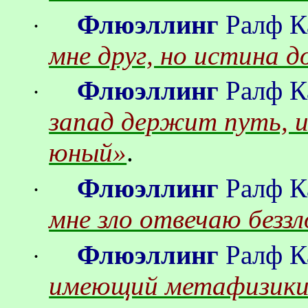
Флюэллинг
Ралф
К
·
мне друг, но истина 
Флюэллинг
Ралф
К
·
запад держит путь, 
юный»
.
Флюэллинг
Ралф
К
·
мне зло отвечаю безз
Флюэллинг
Ралф
К
·
имеющий метафизики,