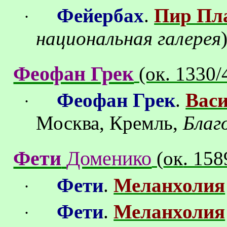
Фейербах
.
Пир Пл
·
национальная галерея
Феофан Грек
(ок. 1330/
Феофан Грек
.
Вас
·
Москва, Кремль,
Благ
Фети
Доменико
(
ок
. 158
Фети
.
Меланхолия
·
Фети
.
Меланхолия
·