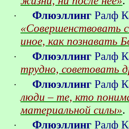
жизни, ни после неё»
.
Флюэллинг
Ралф
К
·
«Совершенствовать св
иное, как познавать Б
Флюэллинг
Ралф
К
·
трудно, советовать д
Флюэллинг
Ралф
К
·
люди – те, кто поним
материальной силы»
.
Флюэллинг
Ралф
К
·