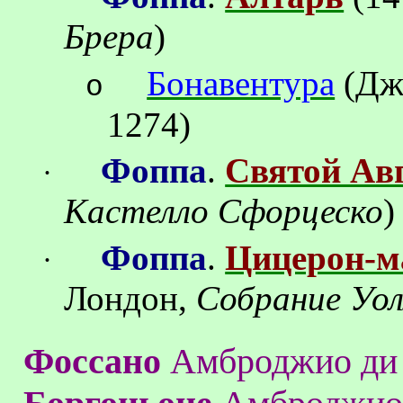
Брера
)
Бонавентура
(
Дж
o
1274
)
Фоппа
.
Святой Ав
·
Кастелло
Сфорцеско
)
Фоппа
.
Цицерон-м
·
Лондон,
Собран
ие Уо
Фоссано
Амброджио
ди