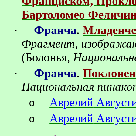
Франциском,
Прокл
Бартоломео
Феличи
Франча
.
Младенче
·
Фрагмент, изображ
(
Болонья,
Национальн
Франча
.
Поклонен
·
Национальная пинако
Аврелий
Август
o
Аврелий
Август
o