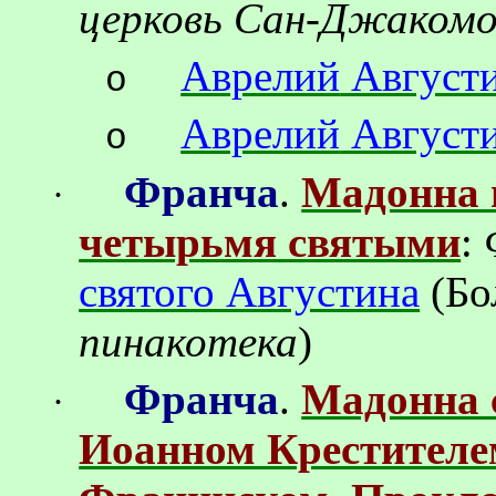
церковь
Сан-Джаком
Аврелий
Август
o
Аврелий
Август
o
Франча
.
Мадонна 
·
четырьмя святыми
:
святого Августина
(
Бо
пинакотека
)
Франча
.
Мадонна 
·
Иоанном Крестителе