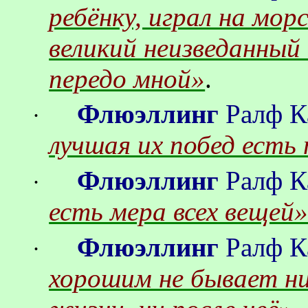
ребёнку, играл на морс
великий неизведанный
передо мной»
.
Флюэллинг
Ралф
К
·
лучшая их побед есть 
Флюэллинг
Ралф
К
·
есть мера всех вещей
Флюэллинг
Ралф
К
·
хорошим не бывает ни