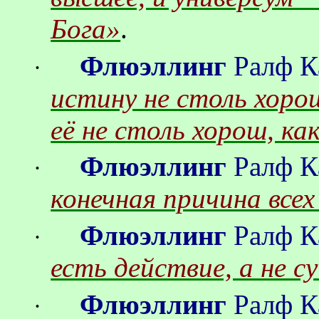
Бога»
.
Флюэллинг
Ралф
К
·
истину не столь хоро
её не столь хорош, к
Флюэллинг
Ралф
К
·
конечная причина всех
Флюэллинг
Ралф
К
·
есть действие, а не 
Флюэллинг
Ралф
К
·