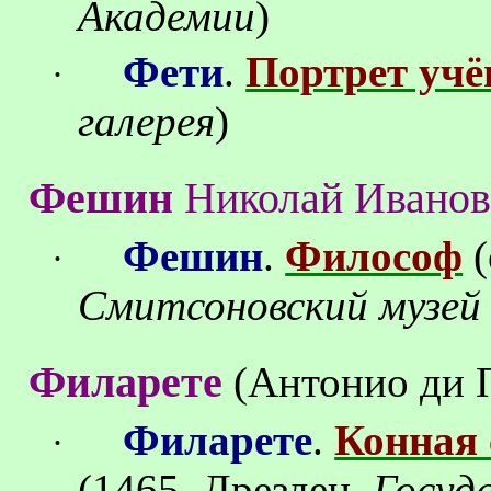
Академии
)
Фети
.
Портрет учё
·
галерея
)
Фешин
Николай Ивано
Фешин
.
Философ
(
·
Смитсоновский
музей
Филарете
(Антонио
ди
Филарете
.
Конная
·
(1465, Дрезден,
Госуд