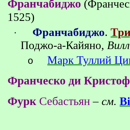
Франчабиджо
(
Франчес
1525)
Франчабиджо
.
Три
·
Поджо-а-Кайяно
,
Вилл
Марк Туллий Ци
o
Франческо
ди
Кристоф
Фурк
Себастьян
–
см.
B