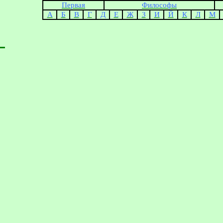
Первая
Философы
А
Б
В
Г
Д
Е
Ж
З
И
Й
К
Л
М