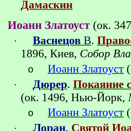
Дамаскин
Иоанн Златоуст
(
ок.
347
Васнецов
В
.
Право
·
1896, Киев,
Собор Вла
Иоанн Златоуст
o
Дюрер
.
Покаяние с
·
(
ок
. 1496
,
Нью-Йорк,
Иоанн Златоуст
(
o
Лоран
.
Святой Иоа
·