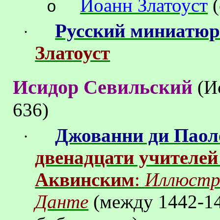
Иоанн Златоуст
(
o
Русский миниатюр
·
Златоуст
Исидор Севильский
(
И
636)
Джованни ди Паол
·
двенадцати учителей
Аквинским
:
Иллюстра
Данте
(между
1442-1