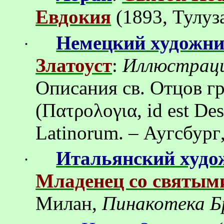
Евдокия
(1893, Тулуз
Немецкий художн
·
Златоуст
:
Иллюстрац
Описания св.
Отцов
г
(Πατρολογια, id est De
Latinorum. –
Аугсбург
Итальянский худо
·
Младенец со святым
Милан,
Пинакотека Б