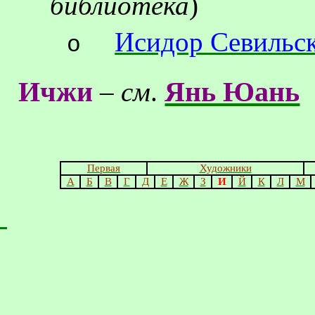
библиотека
)
Исидор Севильс
o
Ичжи
Янь Юань
–
см
.
Первая
Художники
А
Б
В
Г
Д
Е
Ж
З
И
Й
К
Л
М