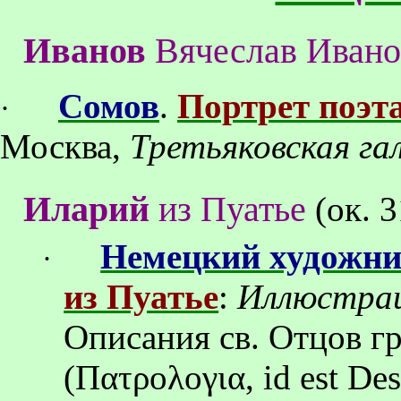
Иванов
Вячеслав Иван
Сомов
.
Портрет поэт
·
Москва
,
Третьяковская га
Иларий
из Пуатье
(ок.
3
Немецкий художн
·
из Пуатье
:
Иллюстра
Описания св.
Отцов
г
(
Πατρολογια
, id est De