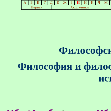
А
Б
В
Г
Д
Е
Ж
З
И
Й
К
Л
М
Первая
Художники
Философск
Философия и филос
ис