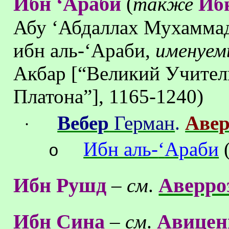
Ибн ‘Араби
(
также
Иб
Абу ‘Абдаллах Мухаммад
ибн аль-‘Араби,
именуе
Акбар [“Великий Учител
Платона”], 1165-1240)
Вебер
Герман
.
Авер
·
Ибн аль-
‘
Араби
(
o
Ибн Рушд
Аверро
–
см
.
Ибн Сина
Авицен
–
см
.