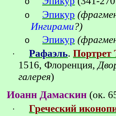
Эпикур
(341-270 
o
Эпикур
(фрагме
o
Ингирами
?)
Эпикур
(фрагме
o
Рафаэль
.
Портрет
·
1516, Флоренция,
Дво
галерея
)
Иоанн
Дамаскин
(
ок
. 6
Греческий иконоп
·