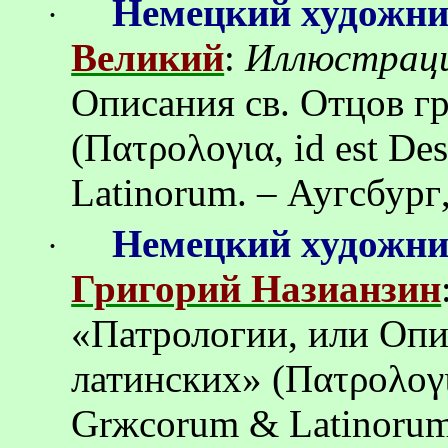
Немецкий художн
·
Великий
:
Иллюстрац
Описания св.
Отцов
г
(Πατρολογια, id est De
Latinorum. –
Аугсбург
Немецкий художн
·
Григорий Назианзин
«Патрологии, или Опи
латинских
» (Πατρολογι
Grжcorum & Latinoru