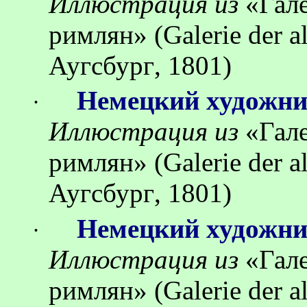
Иллюстрация
из
«
Гал
римлян
»
(Galerie der 
Аугсбург
, 1801)
Немецкий художн
·
Иллюстрация
из
«
Гал
римлян
»
(Galerie der 
Аугсбург
, 1801)
Немецкий художн
·
Иллюстрация
из
«
Гал
римлян
»
(Galerie der 