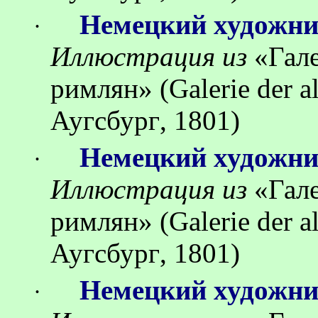
Немецкий художн
·
Иллюстрация
из
«
Гал
римлян
»
(Galerie der 
Аугсбург
, 1801)
Немецкий художн
·
Иллюстрация
из
«
Гал
римлян
»
(Galerie der 
Аугсбург
, 1801)
Немецкий художн
·