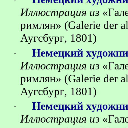
·
Иллюстрация
из
«
Гал
римлян
»
(Galerie der 
Аугсбург
, 1801)
Немецкий художн
·
Иллюстрация
из
«
Гал
римлян
»
(Galerie der 
Аугсбург
, 1801)
Немецкий художн
·
Иллюстрация
из
«
Гал