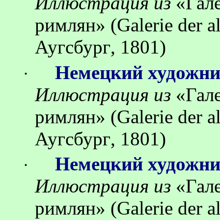
Иллюстрация
из
«
Гал
римлян
»
(Galerie der 
Аугсбург
, 1801)
Немецкий художн
·
Иллюстрация
из
«
Гал
римлян
»
(Galerie der 
Аугсбург
, 1801)
Немецкий художн
·
Иллюстрация
из
«
Гал
римлян
»
(Galerie der 