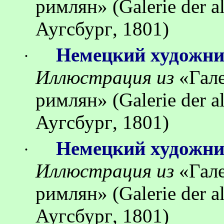
римлян
»
(Galerie der 
Аугсбург
, 1801)
Немецкий художн
·
Иллюстрация
из
«
Гал
римлян
»
(Galerie der 
Аугсбург
, 1801)
Немецкий художн
·
Иллюстрация
из
«
Гал
римлян
»
(Galerie der 
Аугсбург
, 1801)