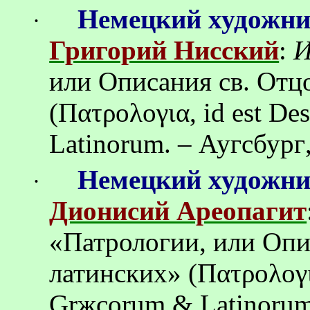
Немецкий художн
·
Григорий Нисский
:
И
или Описания св.
Отц
(Πατρολογια, id est De
Latinorum. –
Аугсбург
Немецкий художн
·
Дионисий Ареопагит
«Патрологии, или Опи
латинских
» (Πατρολογι
Grжcorum & Latinoru