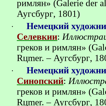
римлян
»
(Galerie der 
Аугсбург
, 1801)
Немецкий художн
·
Селевкии
:
Иллюстра
греков
и
римлян
»
(Gal
R
ц
mer. –
Аугсбург
, 18
Немецкий художн
·
Синопский
:
Иллюстр
греков
и
римлян
»
(Gal
R
ц
mer. –
Аугсбург
, 18