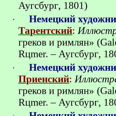
Аугсбург
, 1801)
Немецкий художн
·
Тарентский
:
Иллюстр
греков
и
римлян
»
(Gal
R
ц
mer. –
Аугсбург
, 18
Немецкий художн
·
Приенский
:
Иллюстр
греков
и
римлян
»
(Gal
R
ц
mer. –
Аугсбург
, 18
Немецкий художн