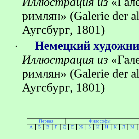
Иллюстрация
из
«
Гал
римлян
»
(Galerie der 
Аугсбург
, 1801)
Немецкий художн
·
Иллюстрация
из
«
Гал
римлян
»
(Galerie der 
Аугсбург
, 1801)
Первая
Философы
А
Б
В
Г
Д
Е
Ж
З
И
Й
К
Л
М