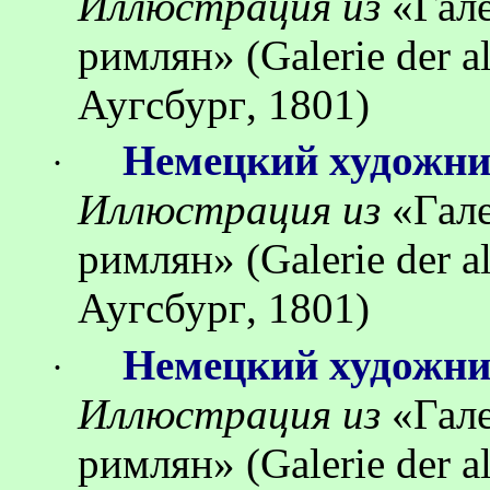
Иллюстрация
из
«
Гал
римлян
»
(Galerie der 
Аугсбург
, 1801)
Немецкий художн
·
Иллюстрация
из
«
Гал
римлян
»
(Galerie der 
Аугсбург
, 1801)
Немецкий художн
·
Иллюстрация
из
«
Гал
римлян
»
(Galerie der 