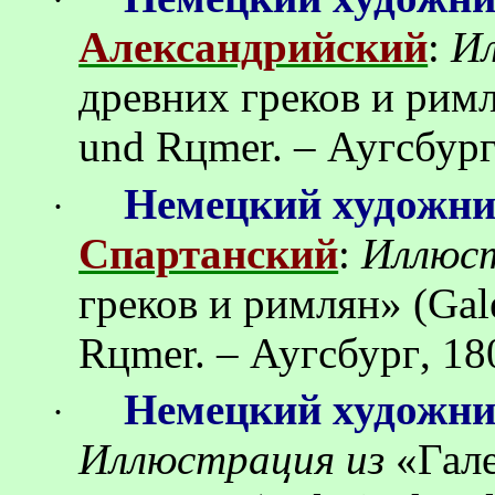
Александрийский
:
И
древних
греков
и
рим
und R
ц
mer. –
Аугсбур
Немецкий художн
·
Спартанский
:
Иллюс
греков
и
римлян
»
(Gal
R
ц
mer. –
Аугсбург
, 18
Немецкий художн
·
Иллюстрация
из
«
Гал