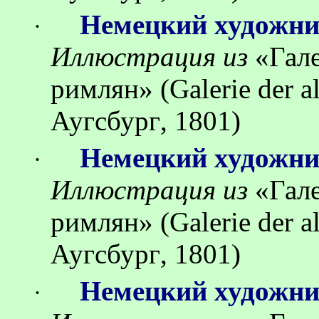
Немецкий художн
·
Иллюстрация
из
«
Гал
римлян
»
(Galerie der 
Аугсбург
, 1801)
Немецкий художн
·
Иллюстрация
из
«
Гал
римлян
»
(Galerie der 
Аугсбург
, 1801)
Немецкий художн
·