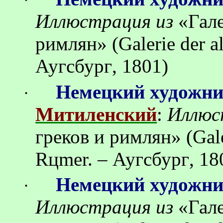
·
Иллюстрация
из
«
Гал
римлян
»
(Galerie der 
Аугсбург
, 1801)
Немецкий художн
·
Митиленский
:
Иллюс
греков
и
римлян
»
(Gal
R
ц
mer. –
Аугсбург
, 18
Немецкий художн
·
Иллюстрация
из
«
Гал