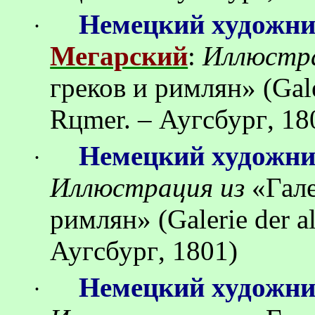
Немецкий художн
·
Мегарский
:
Иллюстр
греков
и
римлян
»
(Gal
R
ц
mer. –
Аугсбург
, 18
Немецкий художн
·
Иллюстрация
из
«
Гал
римлян
»
(Galerie der 
Аугсбург
, 1801)
Немецкий художн
·