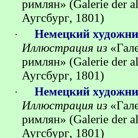
римлян
»
(Galerie der 
Аугсбург
, 1801)
Немецкий художн
·
Иллюстрация
из
«
Гал
римлян
»
(Galerie der 
Аугсбург
, 1801)
Немецкий художн
·
Иллюстрация
из
«
Гал
римлян
»
(Galerie der 
Аугсбург
, 1801)