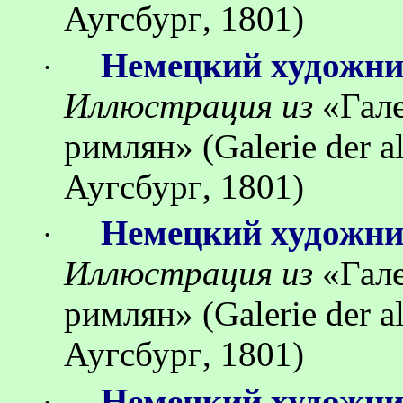
Аугсбург
, 1801)
Немецкий художн
·
Иллюстрация
из
«
Гал
римлян
»
(Galerie der 
Аугсбург
, 1801)
Немецкий художн
·
Иллюстрация
из
«
Гал
римлян
»
(Galerie der 
Аугсбург
, 1801)
Немецкий художн
·