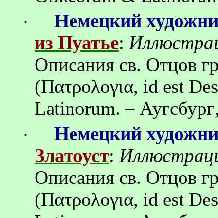
Немецкий художн
·
из Пуатье
:
Иллюстра
Описания св.
Отцов
г
(
Πατρολογια
, id est D
Latinorum. –
Аугсбург
Немецкий художн
·
Златоуст
:
Иллюстрац
Описания св.
Отцов
г
(Πατρολογια, id est De