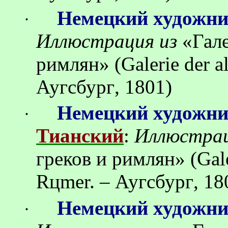
Немецкий художн
·
Иллюстрация
из
«
Гал
римлян
»
(Galerie der 
Аугсбург
, 1801)
Немецкий художн
·
Тианский
:
Иллюстра
греков
и
римлян
»
(Gal
R
ц
mer. –
Аугсбург
, 18
Немецкий художн
·