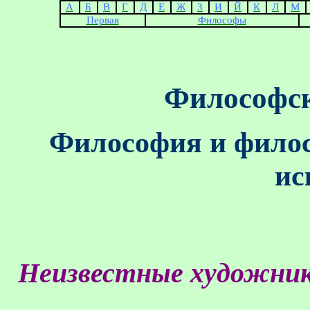
А
Б
В
Г
Д
Е
Ж
З
И
Й
К
Л
М
Первая
Философы
Философск
Философия и филос
ис
Неизвестные
художни