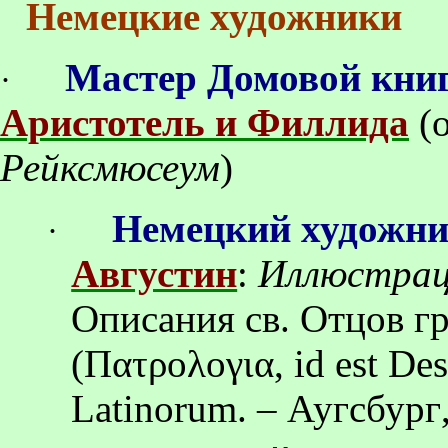
Немецкие художники
Мастер Домовой кни
·
Аристотель и Филлида
(
Рейксмюсеум
)
Немецкий художн
·
Августин
:
Иллюстрац
Описания св.
Отцов
г
(Πατρολογια, id est De
Latinorum. –
Аугсбург