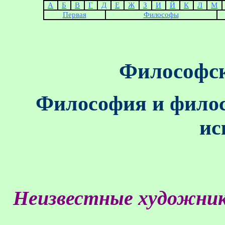
А
Б
В
Г
Д
Е
Ж
З
И
Й
К
Л
М
Первая
Философы
Философск
Философия и филос
ис
Неизвестные художни