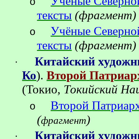
Учёные Северно
o
тексты
(фрагмент)
Учёные Северно
o
тексты
(фрагмент)
Китайский художн
·
Ко
).
Второй
Патриар
(
Токио,
Токийский На
Второй
Патриар
o
(
)
фрагмент
Китайский художн
·