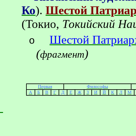
Ко
).
Шестой Патриар
(
Токио,
Токийский На
Шестой Патриар
o
(
)
фрагмент
Первая
Философы
А
Б
В
Г
Д
Е
Ж
З
И
Й
К
Л
М