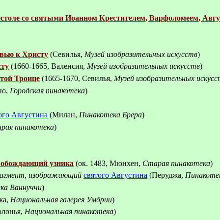
столе со святым
и Иоа
нном Крестителем, Варфоломеем, Авг
вью к Христу
(Севилья,
Музей изобразительных искусств
)
сту
(1660-1665, Валенсия,
Музей изобразительных искусств
)
той Троице
(1665-1670, Севилья,
Музей изобразительных искусс
но,
Городская пинакотека
)
ого Августина
(Милан,
Пинакотека Брера
)
рая пинакотека
)
свобождающий узника
(ок.
1483, Мюнхен,
Старая пинакотека
)
агмент, изображающий
святого Августина
(Перуджа,
Пинакоте
ка Ваннуччи
)
жа,
Национальная галерея Умбрии
)
олонья,
Национальная пинакотека
)