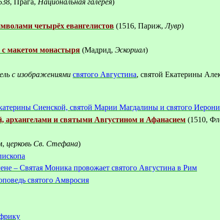
638, Прага,
Национальная галерея
)
имволами четырёх евангелистов
(1516, Париж,
Лувр
)
 с макетом монастыря
(Мадрид,
Эскориал
)
ель с изображениями
святого Августина
, святой Екатерины Але
катерины Сиенской, святой Марии Магдалины и святого Иерон
й, архангелами и святыми Августином и Афанасием
(1510, Фл
м,
церковь
С
в. Стефана
)
пископа
ене – Святая Моника провожает святого Августина в Рим
оповедь святого Амвросия
Африку