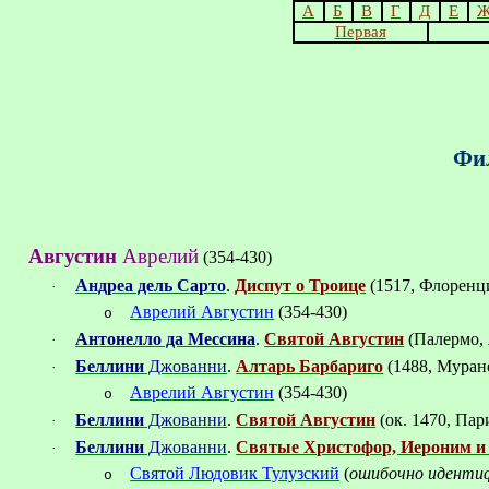
А
Б
В
Г
Д
Е
Первая
Фил
Августин
Аврелий
(354-430)
Андреа дель Сарто
.
Диспут о Троице
(1517, Флоренц
·
Аврелий Августин
(354-430)
o
Антонелло да Мессина
.
Святой Августин
(Палермо,
·
Беллини
Джованни
.
Алтарь Барбариго
(1488, Муран
·
Аврелий Августин
(354-430)
o
Беллини
Джованни
.
Святой Августин
(ок.
1470, Па
·
Беллини
Джованни
.
Святые Христофор, Иероним и
·
Святой Людовик Тулузский
(
ошибочно иденти
o