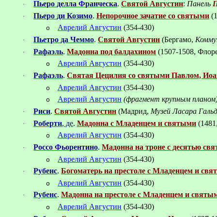
Пьеро делла Франческа
.
Святой Августин
:
Панель
П
·
Пьеро ди Козимо
.
Непорочное зачатие со святыми
(1
·
Аврелий Августин
(354-430)
o
Пьетро да Чеммо
.
Святой Августин
(Бергамо,
Комму
·
Рафаэль
.
Мадонна под балдахином
(1507-1508, Флор
·
Аврелий Августин
(354-430)
o
Рафаэль
.
Святая Цецилия со святыми Павлом, Иоа
·
Аврелий Августин
(354-430)
o
Аврелий Августин
(фрагмент крупным планом
o
Риси
.
Святой Августин
(Мадрид,
Музей Ласара Галь
·
Роберти
, де
.
Мадонна с Младенцем и святыми
(1481
·
Аврелий Августин
(354-430)
o
Россо Фьорентино
.
Мадонна на троне с десятью св
·
Аврелий Августин
(354-430)
o
Рубенс
.
Богоматерь на престоле с Младенцем и св
·
Аврелий Августин
(354-430)
o
Рубенс
.
Мадонна на престоле с Младенцем и святы
·
Аврелий Августин
(354-430)
o