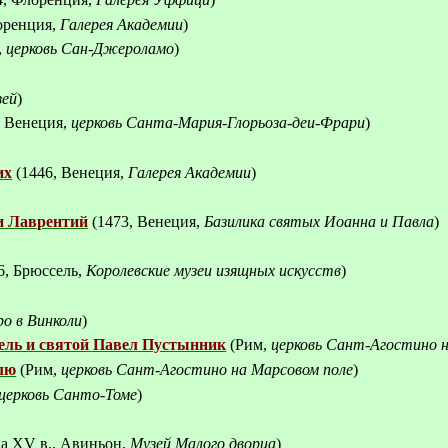
оренция,
Галерея Академии
)
,
церковь Сан-Джероламо
)
зей
)
, Венеция,
церковь Санта-Мария-Глорьоза-деи-Фрари
)
их
(1446, Венеция,
Галерея Академии
)
и Лаврентий
(
1473, Венеция,
Базилика святых Иоанна и Павла
)
6, Брюссель,
Королевские музеи изящных искусств
)
о в Винколи
)
ель и святой Павел Пустынник
(Рим,
церковь Сант-Агостино н
лю
(Рим,
церковь Сант-Агостино на Марсовом поле
)
церковь Санто-Томе
)
а
XV
в
.,
Авиньон
,
Музей
Малого
дворца
)