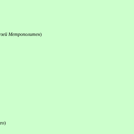
зей Метрополитен
)
ео
)