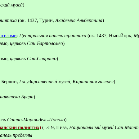
ский музей
)
риптиха
(ок.
1437, Турин,
Академия Альбертина
)
ангелами
:
Центральная панель триптиха
(ок.
1437, Нью-Йорк,
Му
гамо,
церковь Сан-Бартоломео
)
гамо,
церковь Сан-Спирито
)
, Берлин,
Государственный музей, Картинная галерея
)
накотека Брера
)
овь Санта-Мария-дель-Пополо
)
занский полиптих)
(
1319, Пиза,
Национальный музей Сан-Матт
анель пределлы