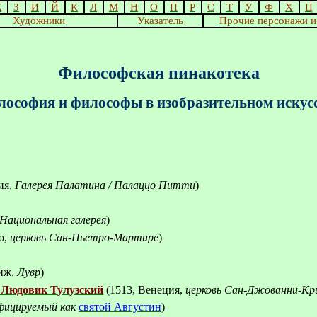
Ж
З
И
Й
К
Л
М
Н
О
П
Р
С
Т
У
Ф
Х
Ц
Художники
Указатель
Прочие персонажи и
Философская пинакотека
ософия и философы в изобразительном искус
ия,
Галерея Палатина / Палаццо Питти
)
Национальная галерея
)
о,
церковь Сан-Пьетро-Мартире
)
риж,
Лувр
)
 Людовик Тулузский
(1513, Венеция,
церковь Сан-Джованни-Кр
фицируемый как
святой Августин
)