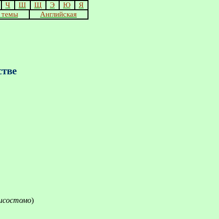
Ч
Ш
Щ
Э
Ю
Я
 темы
Английская
стве
исостомо
)