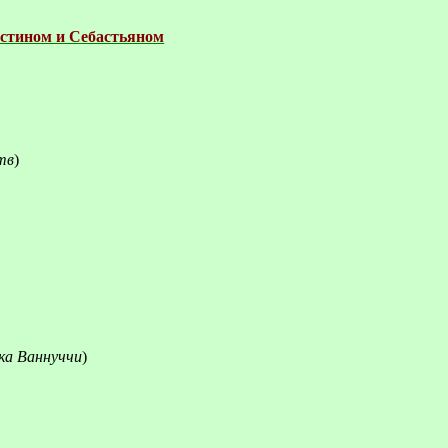
устином и Себастьяном
тв
)
ка Ваннуччи
)