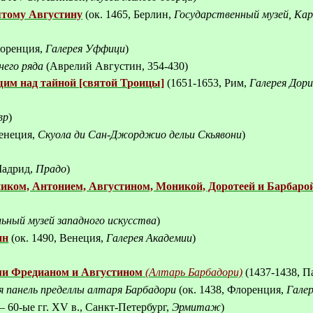
ятому Августину
(
ок.
1465,
Берлин
,
Государственный
музей
,
Кар
лоренция,
Галерея Уффици
)
его ряда
(Аврелий Августин, 354-430)
им над тайной [святой Троицы]
(
1651-1653, Рим,
Галерея Дор
вр
)
Венеция,
Скуола ди Сан-Джорджио дельи Скьявони
)
Мадрид,
Прадо
)
иком, Антонием, Августином, Моникой, Доротеей и Барбаро
ьный музей западного искусства
)
ин
(ок.
1490, Венеция,
Галерея Академии
)
ми Фредианом и Августином
(Алтарь Барбадори)
(1437-1438, 
я панель пределлы алтаря Барбадори
(ок. 1438,
Флоренция,
Гале
 – 60-ые
гг.
XV
в., Санкт-Петербург,
Эрмитаж
)