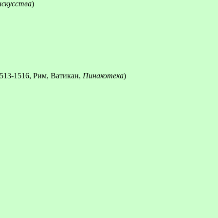
искусства
)
1513-1516, Рим, Ватикан,
Пинакотека
)