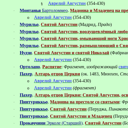
Аврелий Августин
(354-430)
§
Монтанья
Бартоломмео
.
Мадонна и Младенец на пре
·
Аврелий Августин
(354-430)
o
Мурильо
.
Святой Августин
(Мадрид,
Прадо
)
·
Мурильо
.
Святой Августин, воодушевлённый любо
·
Мурильо
.
Святой Августин, омывающий ноги Хри
·
Мурильо
.
Святой Августин, размышляющий о Свя
·
Нудзи
.
Святой Августин и святой Николай
(Фабриа
·
Аврелий Августин
(354-430)
o
Ортолано
.
Распятие
:
Фрагмент, изображающий
свят
·
Пахер
.
Алтарь отцов Церкви
(ок.
1483, Мюнхен,
Ста
·
Аврелий Августин
(354-430)
o
Аврелий Августин
(
фрагмент
)
o
Пахер
.
Алтарь отцов Церкви: Святой Августин, о
·
Пинтуриккьо
.
Мадонна на престоле со святыми
:
Фр
·
Пинтуриккьо
.
Святой Августин
(Перуджа,
Пинакоте
·
Пинтуриккьо
.
Святой Августин и Младенец
(Перуд
·
Прокаччини
Эрколе (Старший)
.
Святой Августин
(Б
·