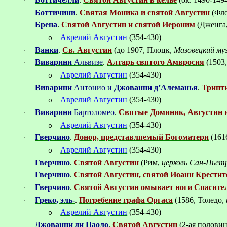
·
Боттичини
.
Святая Моника и святой Августин
(Фл
·
Брена
.
Святой Августин и святой Иероним
(Дженга
·
Аврелий Августин
(354-430)
o
Ванки
.
Св.
Августин
(
до 1907, Плоцк,
Мазовецкий му
·
Виварини
Альвизе
.
Алтарь святого Амвросия
(
1503
·
Аврелий Августин
(354-430)
o
Виварини
Антонио
и
Джованни д’Алеманья
.
Трипт
·
Аврелий Августин
(354-430)
o
Виварини
Бартоломео
.
Святые Доминик, Августин 
·
Аврелий Августин
(354-430)
o
Гверчино
.
Донор, представляемый Богоматери
(161
·
Аврелий Августин
(354-430)
o
Гверчино
.
Святой Августин
(Рим,
церковь Сан-Пьетр
·
Гверчино
.
Святой Августин, святой Иоанн Крестит
·
Гверчино
.
Святой Августин омывает ноги Спасите
·
Греко, эль-
.
Погребение графа Оргаса
(
1586, Толедо,
·
Аврелий Августин
(354-430)
o
Джованни ди Паоло
.
Святой Августин
(2-
ая
половин
·