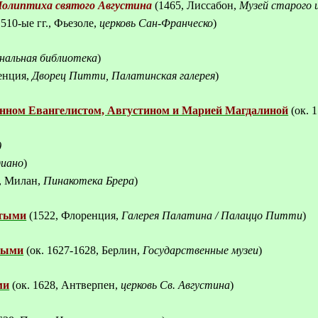
олиптиха святого Августина
(1465, Лиссабон,
Музей старого 
510-ые гг., Фьезоле,
церковь Сан-Франческо
)
нальная библиотека
)
енция,
Дворец Питти, Палатинская галерея
)
нном Евангелистом, Августином и Марией Магдалиной
(ок. 
)
диано
)
, Милан,
Пинакотека Брера
)
ятыми
(1522, Флоренция,
Галерея Палатина / Палаццо Питти
)
ятыми
(ок.
1627-1628, Берлин,
Государственные музеи
)
ми
(ок.
1628, Антверпен,
церковь
С
в. Августина
)