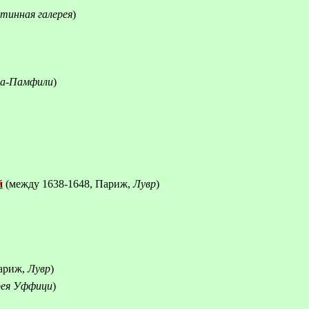
тинная
галерея
)
иа-Памфили
)
й
(между 1638-1648, Париж,
Лувр
)
Париж,
Лувр
)
рея Уффици
)