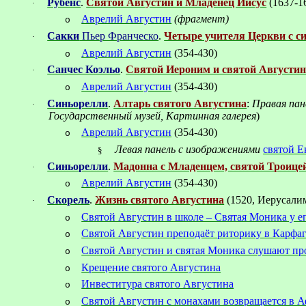
Рубенс
.
Святой Августин и Младенец Иисус
(1637-1
·
Аврелий Августин
(
фрагмент
)
o
Сакки
Пьер Франческо
.
Четыре учителя Церкви с с
·
Аврелий Августин
(354-430)
o
Санчес Коэльо
.
Святой Иероним и святой Августин
·
Аврелий Августин
(354-430)
o
Синьорелли
.
Алтарь святого Августина
:
Правая пан
·
Государственный музей, Картинная галерея
)
Аврелий Августин
(354-430)
o
Левая панель с изображениями
святой Е
§
Синьорелли
.
Мадонна с Младенцем, святой Троице
·
Аврелий Августин
(354-430)
o
Скорель
.
Жизнь святого Августина
(1520, Иерусали
·
Святой Августин в школе – Святая Моника у е
o
Святой Августин преподаёт риторику в Карфаг
o
Святой Августин и святая Моника слушают пр
o
Крещение святого Августина
o
Инвеститура святого Августина
o
Святой Августин с монахами возвращается в 
o