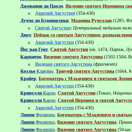
Джованни ди Паоло
.
Явление святого Иеронима св
·
Аврелий Августин
t
(354-430)
o
Дуччо ди Буонинсенья
.
Мадонна Ручеллаи
(1285, Ф
·
Святой Августин
:
Центральный медальон нижн
o
Дюге
.
Пейзаж со святым Августином, размышляющ
·
Аврелий Августин
(354-430)
o
Йос ван Гент
.
Святой Августин
(ок.
1474, Париж,
Лу
·
Карпаччо
.
Видение святого Августина
(1502-1504, 
·
Видение святого Августина
(фрагмент)
o
Коэльо
Клаудио
.
Триумф святого Августина
(1664, 
·
Крайер
.
Богоматерь с Младенцем и святыми Домин
·
Аврелий Августин
(354-430)
o
Кривелли
Карло
.
Святой Августин
(
Токио
,
Национал
·
Кривелли
Карло
.
Святой Иероним и святой Август
·
Аврелий Августин
(354-430)
o
Липпи
Филиппо
.
Богоматерь с Младенцем и святы
·
Липпи
Филиппо
.
Видение святого Августина
:
Права
·
Липпи
Филиппо
.
Видение святого Августина
(50-ые
·