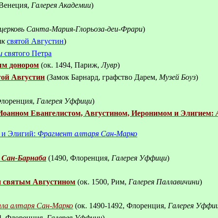
 Венеция,
Галерея Академии
)
церковь Санта-Мария-Глорьоза-деи-Фрари
)
ак
святой Августин
)
и
святого Петра
ым донором
(ок.
1494, Париж,
Лувр
)
той Августин
(Замок Барнард, графство Дарем,
Музей Боуз
)
Флоренция,
Галерея Уффици
)
Иоа
нном Евангелистом, Августином, Иеронимом и Элигием:
м и Элигий:
Фрагмент алтаря Сан-Марко
 Сан-Барнаба
(1490, Флоренция,
Галерея Уффици
)
и святым Августином
(ок.
1500, Рим,
Галерея Паллавичини
)
лла алтаря Сан-Марко
(ок.
1490-1492, Флоренция,
Галерея Уффи
4, Флоренция,
Галерея Уффици
)