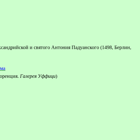
ксандрийской и святого Антония Падуанского
(1498, Берлин,
има
оренция.
Галерея Уффици
)