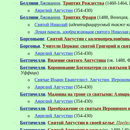
Беллини
Джованни
.
Триптих Рождества
(1460-1464,
·
Аврелий Августин
(354-430)
o
Беллини
Джованни
.
Триптих Фрари
(1488, Венеция,
·
Святой Николай
(
идентифицируемый также к
o
Левая панель, изображающая
святого Николая
o
Боргоньоне
.
Святой Августин с коленопреклонённ
·
Боргонья
.
Учители Церкви: святой
Григорий и свя
·
Аврелий
Августин
(354-430)
o
Боттичелли
.
Видение святого Августина
(ок.
1488, 
·
Боттичелли
.
Коронование Богоматери со святым
и 
·
Уффици
)
Свят
ые Иоа
нн Евангелист, Августин, Иерони
o
Аврелий Августин
(354-430)
o
Боттичелли
.
Мадонна на троне со святыми:
Алтарь
·
Аврелий Августин
(354-430)
o
Боттичелли
.
Преображение со святым Иеронимом 
·
Аврелий Августин
(354-430)
o
Боттичелли
.
Святой Августин в своей келье
:
Преде
·
Боттичелли
.
Святой Августин в келье
(ок. 1490-149