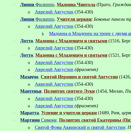
Липпи
Филиппо
.
Мадонна Чинтола
(Прато,
Граждан
·
Аврелий Августин
(354-430)
o
Липпи
Филиппо
.
Учители церкви
:
Боковые панели т
·
Аврелий Августин
(354-430)
o
Мадонна и Младенец на троне с двумя 
§
Лотто
.
Мадонна с Младенцем и святыми
(1516, Бер
·
Аврелий Августин
(354-430)
o
Лотто
.
Мадонна с Младенцем и святыми
(1521, Бер
·
Аврелий Августин
(354-430)
o
Аврелий Августин
(фрагмент)
o
Мазаччо
.
Святой Иероним и святой Августин
(1426
·
Аврелий
Августин
(354-430)
o
Мантенья
.
Полиптих святого Луки
(1454, Милан,
Пи
·
Аврелий
Августин
(354-430)
o
Аврелий Августин
(
фрагмент
)
o
Маратта
.
Успение и учители церкви
(1689
, Рим,
церк
·
Мартини
Симоне
.
Полиптих святой Екатерины (Пи
·
Святой Фома Аквинский и святой Августин
:
П
o