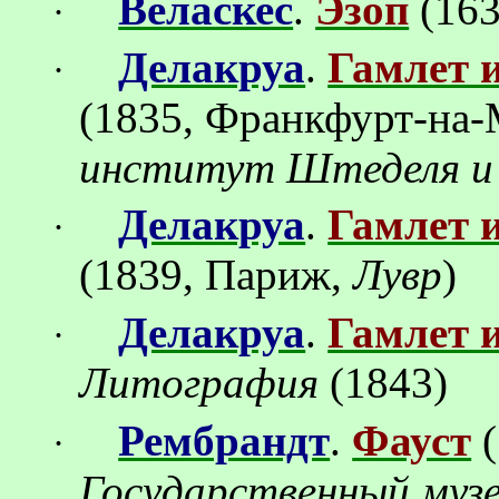
Веласкес
.
Эзоп
(
163
·
Делакруа
.
Гамлет 
·
(1835, Франкфурт-на
институт Штеделя и 
Делакруа
.
Гамлет 
·
(1839, Париж,
Лувр
)
Делакруа
.
Гамлет 
·
Литография
(1843)
Рембрандт
.
Фауст
(
·
Государственный муз