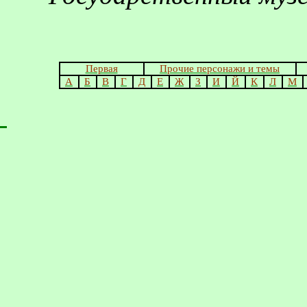
Первая
Прочие персонажи и темы
А
Б
В
Г
Д
Е
Ж
З
И
Й
К
Л
М