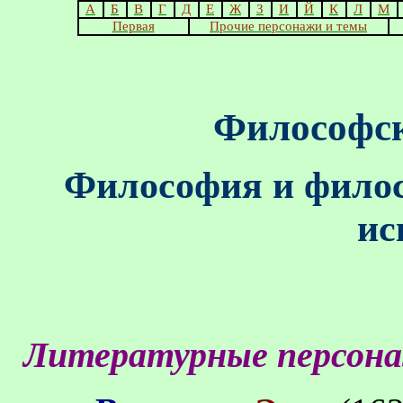
А
Б
В
Г
Д
Е
Ж
З
И
Й
К
Л
М
Первая
Прочие персонажи и темы
Философск
Философия и филос
ис
Литературные персон