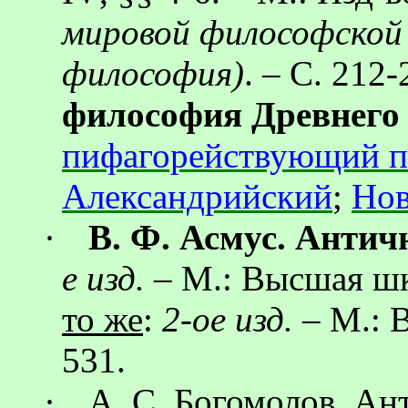
мировой философской
философия)
. – С. 212
философия Древнего
пифагорействующий
п
Александрийский
;
Нов
·
В. Ф.
Асмус
. Антич
е изд.
– М.: Высшая шко
то же
:
2-ое изд.
– М.: В
531.
·
А. С. Богомолов. Ан