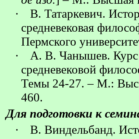
·
В.
Татаркевич
. Исто
средневековая философ
Пермского университет
·
А. В.
Чанышев
. Кур
средневековой филос
Темы 24-27. – М.: Выс
460.
Для подготовки к семи
·
В.
Виндельбанд
. Ис