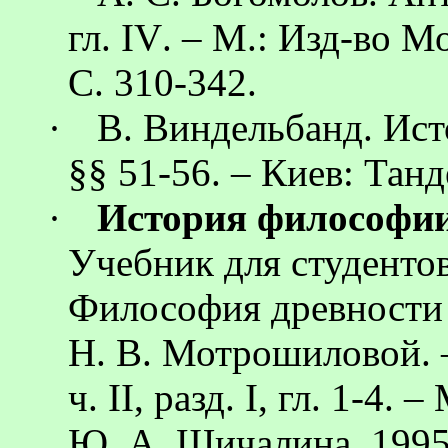
гл.
IV
. – М.: Изд-во М
С. 310-342.
·
В.
Виндельбанд
. Ис
§§ 51-56
.
– Киев: Танде
·
История философии:
Учебник для студенто
Философия древности и
Н. В.
Мотрошиловой
.
ч.
II
, разд.
I
, гл. 1-4. 
Ю. А.
Шичалина
, 199