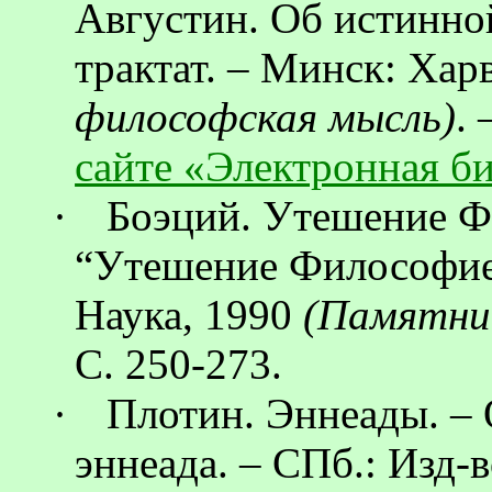
Августин. Об истинно
трактат. – Минск:
Харв
философская мысль)
.
сайте «Электронная б
·
Боэций. Утешение Фи
“Утешение Философией
Наука, 1990
(Памятни
С. 250-273.
·
Плотин.
Эннеады
. –
эннеада
. – СПб.: Изд-