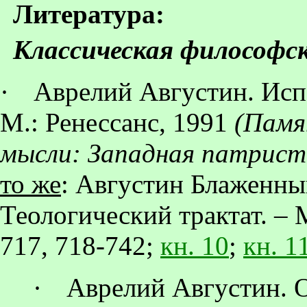
Литература:
Классическая философс
·
Аврелий
Августин. Испо
М.: Ренессанс, 1991
(Памя
мысли: Западная патрист
то же
: Августин Блаженны
Теологический трактат. –
717, 718-742;
кн. 10
;
кн. 1
·
Аврелий
Августин. О