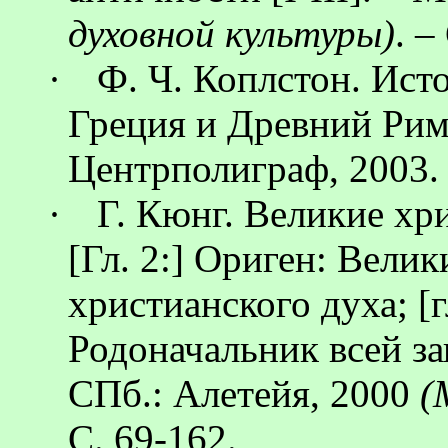
духовной культуры)
. –
·
Ф.
Ч.
Коплстон
. Ист
Греция и Древний Рим
Центрполиграф
, 2003.
·
Г.
Кюнг
. Великие хр
[Гл. 2:]
Ориген
: Велик
христианского духа; [
Родоначальник всей за
СПб.:
Алетейя
, 2000
(
С. 69-162.