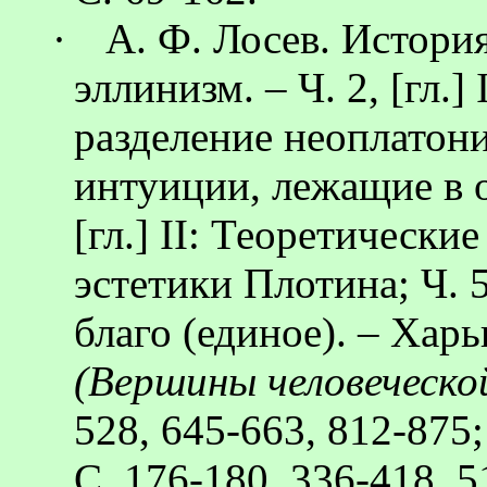
·
А. Ф. Лосев. Истори
эллинизм. – Ч. 2, [гл.
разделение неоплатониз
интуиции, лежащие в о
[гл.] II: Теоретически
эстетики Плотина; Ч. 5,
благо (единое). – Хар
(Вершины человеческо
528, 645-663, 812-875
С. 176-180, 336-418, 