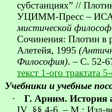
субстанциях” // Плоти
УЦИММ-Пресс
– ИСА
мистической философ
Сочинения: Плотин в р
Алетейя
, 1995
(Антич
Философия)
. – С. 52-
текст 1-ого трактата 5
Учебники и учебные пос
·
Г.
Арним
. История
IV
, §§ 4-6. – М.: Изд