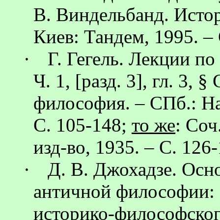
В.
Виндельбанд
. Исто
Киев: Тандем, 1995. – 
·
Г. Гегель. Лекции п
Ч. 1, [разд. 3], гл. 3,
философия. – СПб.: Н
С. 105-148;
то же
: Соч
изд-во, 1935. – С. 126-
·
Д. В.
Джохадзе
. Осн
античной философии: 
историко-философского