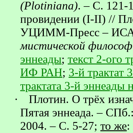
(
Plotiniana
)
. – С. 121-
провидении (I-II) // П
УЦИММ-Пресс
– ИСА
мистической философ
эннеады
;
текст 2-ого 
ИФ РАН
;
3-й трактат 
трактата 3-й
эннеады
н
·
Плотин. О трёх изна
Пятая
эннеада
. – СПб.
2004. – С. 5-27;
то же
: