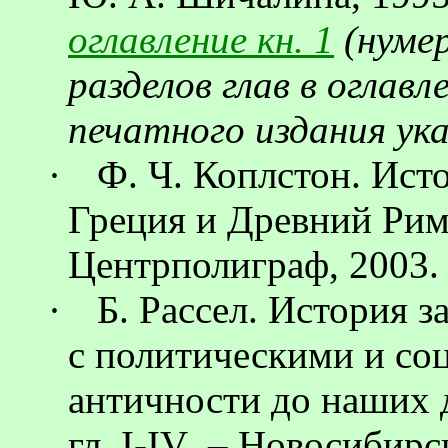
оглавление кн. 1
(нумер
разделов глав в оглав
печатного издания ук
·
Ф.
Ч.
Коплстон
. Ист
Греция и Древний Рим
Центрполиграф
, 2003.
·
Б. Рассел. История з
с политическими и со
античности до наших д
гл.
I
-
IV
. – Новосибирс