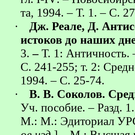
та, 1994. – Т. 1. – С. 
·
Дж. Реале, Д.
Антис
истоков до наших дн
3.
–
Т. 1: Античность.
С. 241-255; т. 2: Сред
1994. – С. 25-74.
·
В. В. Соколов. Сре
Уч
. пособие.
– Разд.
1
М.: М.:
Эдиториал
УРС
ое изд.
] – М.: Высшая 