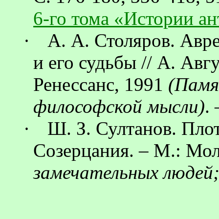
6-го тома «Истории а
·
А. А. Столяров.
Авр
и его судьбы // А. Авг
Ренессанс, 1991
(Памя
философской мысли)
.
·
Ш. З. Султанов. Пло
Созерцания. – М.: Мо
замечательных людей