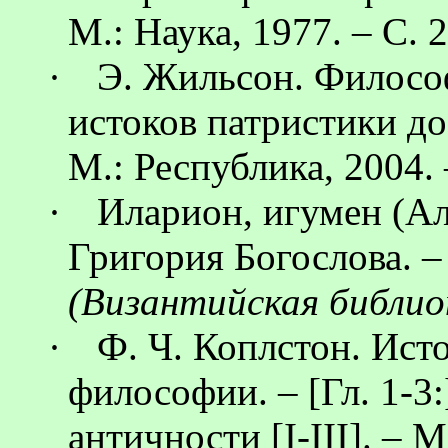
М.: Наука, 1977. – С. 
·
Э.
Жильсон
. Филосо
истоков патристики до 
М.: Республика, 2004. 
·
Иларион
, игумен (А
Григория Богослова. 
(Византийская библио
·
Ф. Ч.
Коплстон
. Ист
философии. – [Гл. 1-3
античности [
I
-
III
]. – М