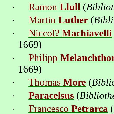
Ramon
Llull
(
Biblio
·
Martin
Luther
(
Bibl
·
Niccol?
Machiavelli
·
1669)
Philipp
Melanchtho
·
1669)
Thomas
More
(
Bibli
·
Paracelsus
(
Bibliot
·
Francesco
Petrarca
(
·