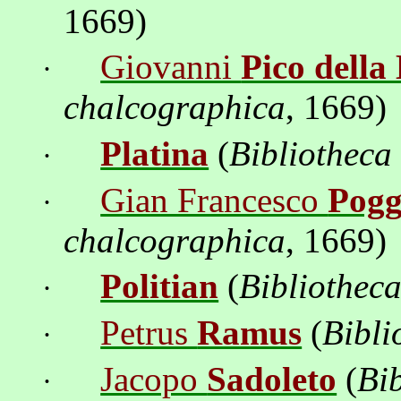
1669)
Giovanni
Pico della
·
chalcographica
, 1669)
Platina
(
Bibliotheca
·
Gian Francesco
Pogg
·
chalcographica
, 1669)
Politian
(
Bibliothec
·
Petrus
Ramus
(
Bibli
·
Jacopo
Sadoleto
(
Bi
·