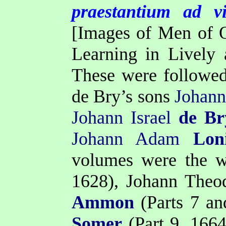
praestantium ad v
[Images of Men of 
Learning in Lively 
These were followed
de Bry’s sons
Johan
Johann
Israel
de Br
Johann Adam
Lon
volumes were the 
1628), Johann Theo
Ammon
(Parts 7 an
Somer
(Part 9, 1664