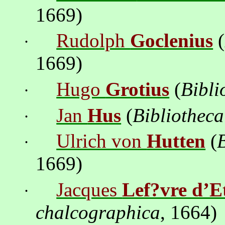
1669)
Rudolph
Goclenius
(
·
1669)
Hugo
Grotius
(
Bibli
·
Jan
Hus
(
Bibliothec
·
Ulrich von
Hutten
(
·
1669)
Jacques
Lef?vre d’E
·
chalcographica
, 1664)