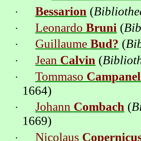
Bessarion
(
Biblioth
·
Leonardo
Bruni
(
Bib
·
Guillaume
Bud?
(
Bi
·
Jean
Calvin
(
Bibliot
·
Tommaso
Campanel
·
1664)
Johann
Combach
(
B
·
1669)
Nicolaus
Copernicu
·