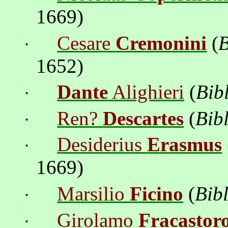
1669)
Cesare
Cremonini
(
B
·
1652)
Dante
Alighieri
(
Bib
·
Ren?
Descartes
(
Bib
·
Desiderius
Erasmus
·
1669)
Marsili
o
Ficin
o
(
Bib
·
Girolamo
Fracastor
·