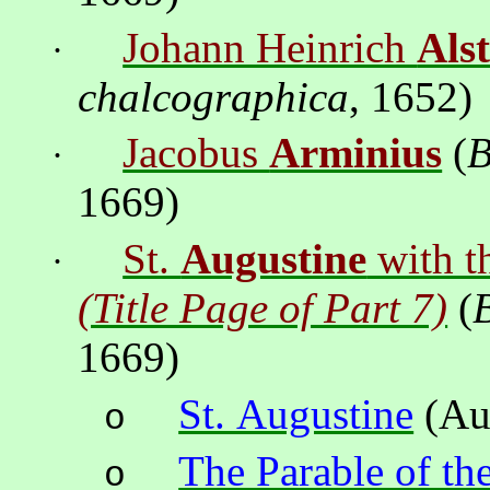
Johann Heinrich
Als
·
chalcographica
, 1652)
Jacobus
Arminius
(
B
·
1669)
St.
Augustine
with t
·
(Title Page of Part 7)
(
1669)
St. Augustine
(Au
o
The Parable of th
o