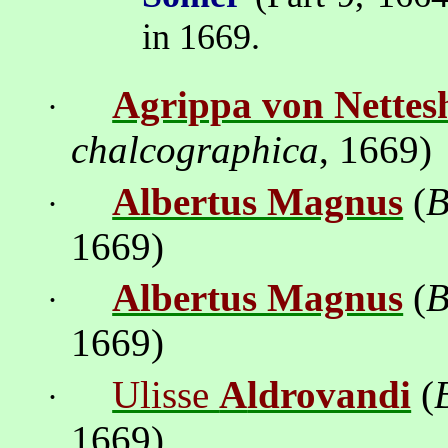
in 1669.
Agrippa von Nettes
·
chalcographica
, 1669)
Albertus Magnus
(
B
·
1669)
Albertus Magnus
(
B
·
1669)
Ulisse
A
ldrovandi
(
·
1669)