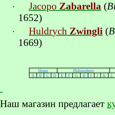
Jacopo
Zabarella
(
B
·
1652)
Hu
l
d
r
y
ch
Zwingli
(
B
·
1669)
Home
Philosophers
A
B
C
D
E
F
G
H
I
J
K
L
Наш магазин предлагает
к