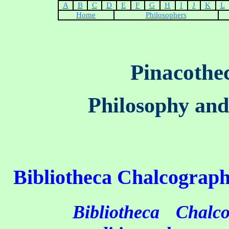
A
B
C
D
E
F
G
H
I
J
K
L
Home
Philosophers
Pinacothe
Philosophy and
Bibliotheca Chalcograph
Bibliotheca Chalc