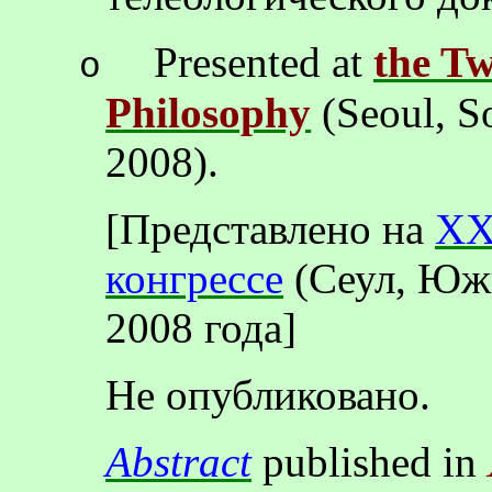
Presented at
the T
o
Philosophy
(
Seoul
,
S
2008).
[Представлено на
X
конгреccе
(Сеул, Южн
2008 года]
Не
опубликовано
.
Abstract
published in