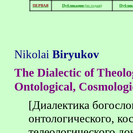
ПЕРВАЯ
Публикации
(по годам)
Публик
Nikolai
Biryukov
The Dialectic of Theolo
Ontological, Cosmologi
[Диалектика богосло
онтологического, ко
телеологического док