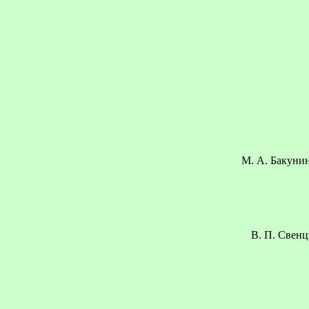
М. А. Бакунина
В. П. Свенц