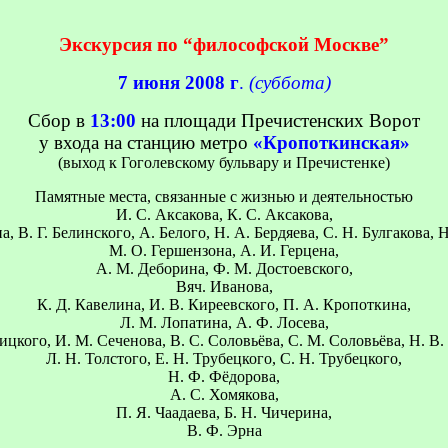
Экскурсия по “философской Москве”
7 июня
2008 г
.
(суббота)
Сбор в
13:00
на площади
Пречистенских
Ворот
у входа на станцию метро
«
Кропоткинская
»
(выход к Гоголевскому бульвару и Пречистенке)
Памятные места, связанные с жизнью и деятельностью
И. С. Аксакова, К. С. Аксакова,
, В. Г. Белинского, А. Белого, Н. А. Бердяева, С. Н. Булгакова, 
М. О. Гершензона, А. И. Герцена,
А. М. Деборина, Ф. М. Достоевского,
Вяч
.
Иванова,
К. Д.
Кавелина
, И. В. Киреевского, П. А. Кропоткина,
Л. М. Лопатина, А. Ф.
Лосева,
ицкого, И. М. Сеченова, В. С. Соловьёва, С. М. Соловьёва, Н. В.
Л. Н. Толстого, Е. Н.
Трубецкого, С. Н. Трубецкого,
Н. Ф. Фёдорова,
А. С. Хомякова,
П. Я. Чаадаева, Б. Н. Чичерина,
В. Ф. Эрна