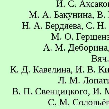
И. С. Аксако
М. А. Бакунина, В. 
Н. А. Бердяева, С. Н.
М. О. Гершенз
А. М. Деборина,
Вяч
К. Д. Кавелина, И. В. К
Л. М. Лопат
В. П. Свенцицкого, И. М
С. М. Соловьёв