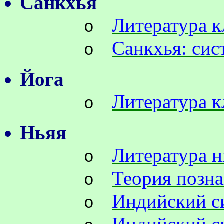
Cанкхья
Литература к
o
Санкхья: сис
o
Йога
Литература к
o
Ньяя
Литература н
o
Теория позн
o
Индийский с
o