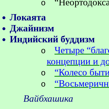
“Неортодокс
o
Локаята
Джайнизм
Индийский буддизм
Четыре “бла
o
концепции и д
“Колесо быт
o
“Восьмеричн
o
Вайбхашика