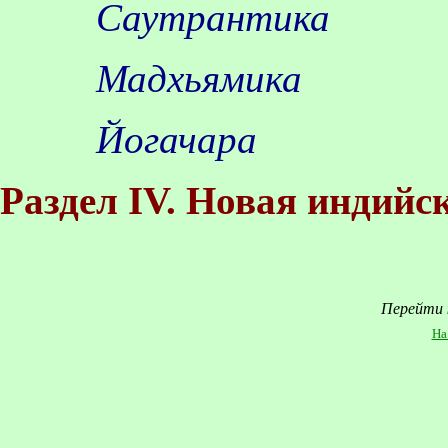
Саутрантика
Мадхьямика
Йогачара
Раздел IV. Новая индийс
Перейти
На