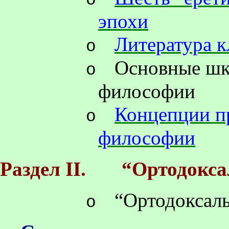
o
эпохи
Литература 
o
Основные шк
o
философии
Концепции п
o
философии
Раздел II.
“Ортодокс
“Ортодоксал
o