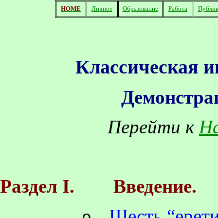
HOME
Личное
Образование
Работа
Публик
Классическая 
Демонстра
Перейти к
На
Раздел I.
Введение.
Шесть “ерет