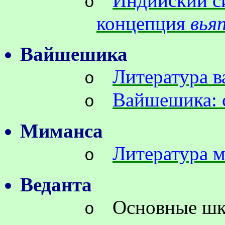
Индийский с
o
концепция
вья
Вайшешика
Литература 
o
Вайшешика: 
o
Миманса
Литература 
o
Веданта
Основные шк
o