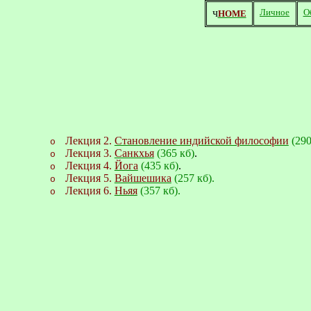
ч
Личное
О
HOME
Лекция
2.
Становление индийской философии
(290
o
Лекция
3.
Санкхья
(365
кб)
.
o
Лекция 4.
Йога
(435 кб)
.
o
Лекция 5.
Вайшешика
(257 кб).
o
Лекция 6.
Ньяя
(357 кб).
o