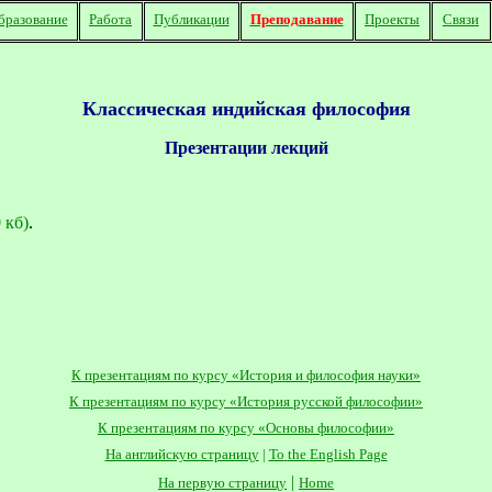
бразование
Работа
Публикации
Преподавание
Проекты
Связи
Классическая индийская философия
Презентации лекций
 кб)
.
К презентациям по курсу «История и философия науки»
К презентациям по курсу «История русской философии»
К презентациям по курсу «Основы философии»
На английскую страницу
|
To
the
English
Page
|
На первую страницу
Home