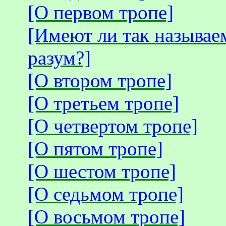
[О первом тропе]
[Имеют ли так называ
разум?]
[О втором тропе]
[О третьем тропе]
[О четвертом тропе]
[О пятом тропе]
[О шестом тропе]
[О седьмом тропе]
[О восьмом тропе]