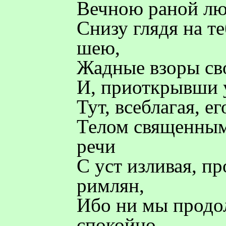
Вечною раной люб
Снизу глядя на т
шею,
Жадные взоры св
И, приоткрывши у
Тут, всеблагая, е
Телом священным
речи
С уст изливая, пр
римлян,
Ибо ни мы продо
спокойно