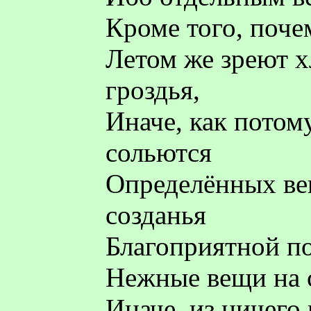
Кроме того, поче
Летом же зреют х
гроздья,
Иначе, как потому
сольются
Определённых ве
созданья
Благоприятной по
Нежные вещи на с
Иначе, из ничего