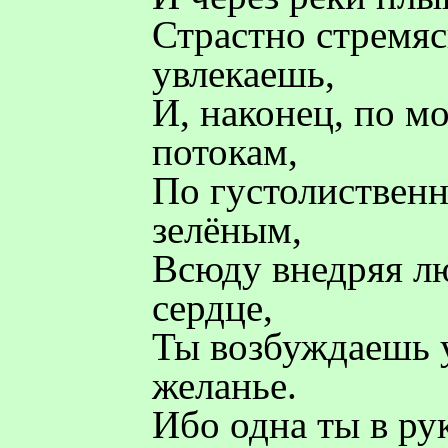
Страстно стремясь
увлекаешь,
И, наконец, по м
потокам,
По густолиствен
зелёным,
Всюду внедряя л
сердце,
Ты возбуждаешь 
желанье.
Ибо одна ты в р