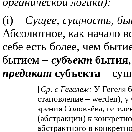
органической логики):
(
i
)
Сущее, сущность, бы
Абсолютное, как начало в
себе есть более, чем бытие
бытием –
субъект
бытия
предикат
субъекта
– суще
[
Ср. с Гегелем
:
У Гегеля б
становление –
werden
), 
зрения Соловьёва, гегеле
(абстракции) к конкретн
абстрактного в конкретн