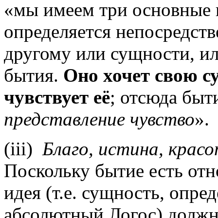
«мы имеем три основные 
определяется непосредств
другому или сущности, и
бытия.
Оно хочет свою с
чувствует её
; отсюда быт
представление чувство
»
.
(
iii
)
Благо, истина, крас
Поскольку бытие есть от
идея (т.е. сущность, опре
абсолютный Логос) должна