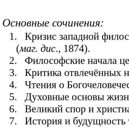
Основные сочинения:
1.
Кризис западной филос
(
маг.
дис
., 1874).
2.
Философские начала це
3.
Критика отвлечённых н
4.
Чтения о Богочеловечес
5.
Духовные основы жизни
6.
Великий спор и христиа
7.
История и будущность 