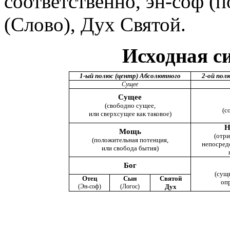
соответственно,
эн-соф
(п
(Слово), Дух Святой.
И
сходная с
1-ый полюс (центр) Абсолютного
2-ой пол
Сущее
Сущее
(свободно сущее,
(с
или сверхсущее как таковое)
Н
Мощь
(отри
(положительная потенция,
непосредс
или свобода бытия)
Бог
(сущн
Отец
Сын
Святой
оп
(
Эн-соф
)
(Логос)
Дух