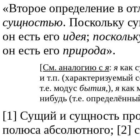
«Второе определение в от
сущностью
. Поскольку с
он есть его
идея
;
поскольк
он есть его
природа
»
.
[
См. аналогию
c
я
:
я
как с
и т.п. (характеризуемый
т.е. модус
бытия
,),
я
как 
нибудь (т.е. определённ
[1]
Сущий и сущность про
полюса абсолютного; [2]
с