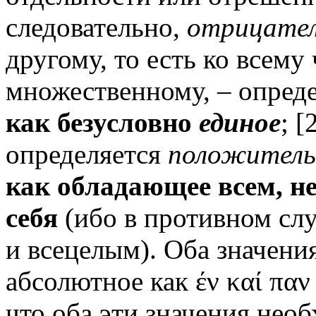
следовательно,
отрицате
другому, то есть ко всему
множественному, – опред
как безусловно
единое
; [
определяется
положитель
как обладающее всем, н
себя
(ибо в противном сл
и всецелым). Оба значени
абсолютное как έ
ν
καί παν
что оба эти значения нео