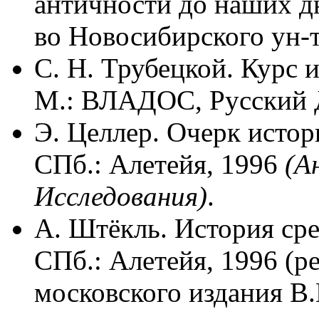
античности до наших дн
во Новосибирского ун-т
С. Н. Трубецкой. Курс 
М.: ВЛАДОС, Русский Д
Э. Целлер. Очерк истор
СПб.: Алетейя, 1996
(А
Исследования)
.
А. Штёкль. История ср
СПб.: Алетейя, 1996 (р
московского издания В.