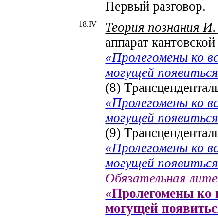
Первый разговор.
18.
IV
Теория познания И.
аппарат кантовской
«
Пролегомены ко в
могущей появиться
(8) Трансцендентал
«
Пролегомены ко в
могущей появиться
(9) Трансцендентал
«
Пролегомены ко в
могущей появиться
Обязательная лит
«
Пролегомены ко 
могущей появитьс