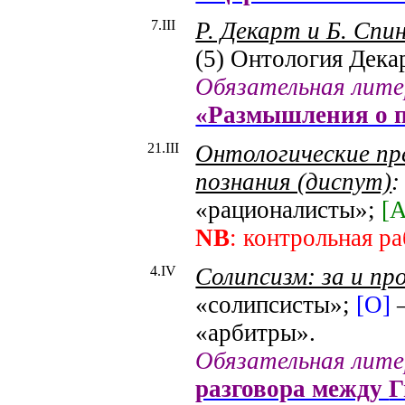
7.I
II
Р. Декарт и Б. Спи
(5) Онтология Дека
Обязательная лит
«Размышления о 
21.I
II
Онтологические пр
познания (диспут)
«рационалисты»;
[
NB
: контрольная р
4.
IV
Солипсизм: за и пр
«солипсисты»;
[О]
–
«арбитры».
Обязательная лит
разговора между
Г