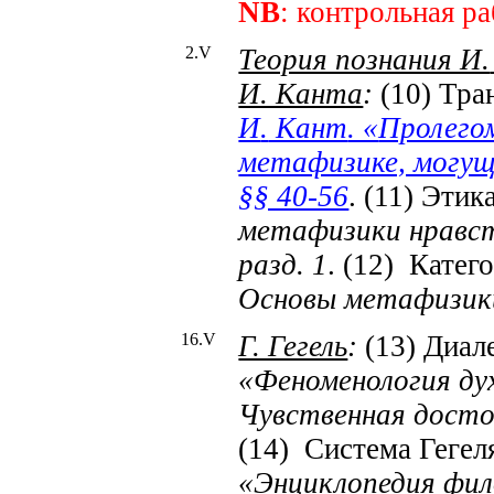
NB
: контрольная р
2.
V
Теория познания И.
И. Канта
:
(10) Тра
И
.
Кант
. «
Пролегом
метафизике, могущ
§§ 40-56
. (11) Этик
метафизики нравст
разд. 1
. (12) Катег
Основы метафизики
16.
V
Г. Гегель
:
(13) Диале
«Феноменология духа
Чувственная досто
(14) Система Гегел
«Энциклопедия фило