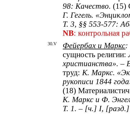
98: Качество.
(15) 
Г. Гегель. «Энцикл
Т. 3, §§ 553-577: А
NB
: контрольная р
30.
V
Фейербах и Маркс
:
сущность религии:
христианства». – 
труд:
К. Маркс. «Э
рукописи 1844 год
(18) Материалистич
К. Маркс и Ф. Энге
Т. 1.
– [ч.]
I
, [разд.]