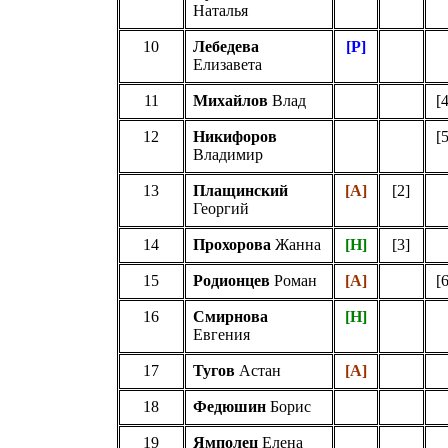
Наталья
10
Лебедева
[
Р
]
Елизавета
11
Михайлов
Влад
[4
12
Никифоров
[5
Владимир
13
Плащинский
[А]
[
2
]
Георгий
14
Прохорова
Жанна
[Н]
[
3
]
15
Родионцев
Роман
[А]
[6
16
Смирнова
[Н]
Евгения
17
Тугов
Астан
[А]
18
Федюшин
Борис
19
Ямполец
Елена