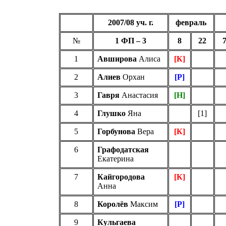
2007/08
уч
. г.
февраль
№
1 ФП –
3
8
22
1
Авширова
Алиса
[К]
2
Алиев
Орхан
[
Р
]
3
Гавря
Анастасия
[Н]
4
Глушко
Яна
[
1
]
5
Горбунова
Вера
[К]
6
Графодатская
Екатерина
7
Кайгородова
[К]
Анна
8
Королёв
Максим
[
Р
]
9
Кульгаева