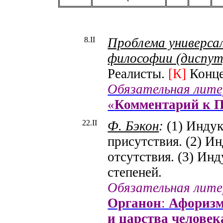
8.I
I
Проблема универсал
философии (диспут
Реалисты.
[
К
]
Конце
Обязательная лит
«
Комментарий к 
22.I
I
Ф. Бэкон
:
(1) Индук
присутствия. (2) И
отсутствия. (3) Ин
степеней.
Обязательная лит
Органон
:
Афоризм
и царства человек