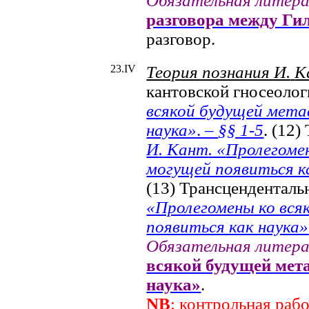
Обязательная литер
разговора между
Ги
разговор.
23.
IV
Теория познания И.
К
кантовской гносеоло
всякой будущей мета
наука»
. –
§§ 1-5
. (12)
И
.
Кант
. «
Пролегоме
могущей появиться к
(13) Трансценденталь
«
Пролегомены ко вся
появиться как наука»
Обязательная литер
всякой будущей мет
наука»
.
NB
: контрольная раб