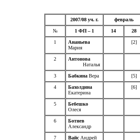
2007/08
уч
. г.
февраль
№
1 ФП –
1
1
4
2
8
1
Ананьева
[2]
Мария
2
Антонова
Наталья
3
Бабкина
Вера
[
5
]
4
Бахолдина
[
6
]
Екатерина
5
Бебешко
Олеся
6
Ботнев
Александр
7
Вайс
Андрей