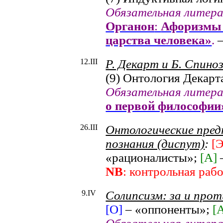
Обязательная литер
Органон
:
Афоризмы 
царства человека»
.
–
12.I
II
Р. Декарт и Б. Спино
(9) Онтология Декарт
Обязательная литер
о первой философии
26.I
II
Онтологические пред
познания (диспут)
:
[Э
«рационалисты»;
[А]
NB
: контрольная раб
9.
IV
Солипсизм: за и прот
[О]
– «оппоненты»;
[