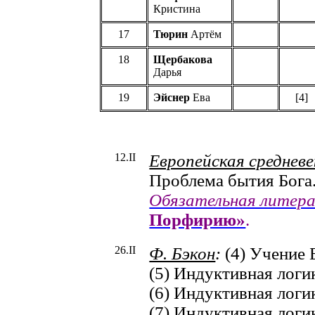
Кристина
17
Тюрин
Артём
18
Щербакова
Дарья
19
Эйснер
Ева
[4]
12.I
I
Европейская среднев
Проблема бытия Бога.
Обязательная литер
Порфирию»
.
26.I
I
Ф. Бэкон
:
(4) Учение 
(5) Индуктивная логи
(6) Индуктивная логи
(7) Индуктивная логи