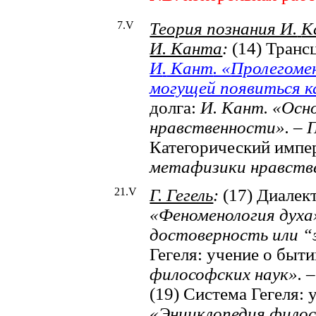
7.
V
Теория познания И.
К
И. Канта
:
(14) Транс
И
.
Кант
. «
Пролегоме
могущей появиться к
долга:
И. Кант. «Ос
нравственности». – П
Категорический импе
метафизики нравстве
21.
V
Г. Гегель
:
(17) Диалект
«Феноменология духа».
достоверность или “
Гегеля: учение о быт
философских наук». – 
(19) Система Гегеля: 
«Энциклопедия филосо