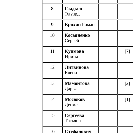
8
Гладков
Эдуард
9
Ерохин
Роман
10
Косьяненко
Сергей
11
Куимова
[
7
]
Ирина
12
Литвинова
Елена
13
Мамонтова
[2]
Дарья
14
Мосюков
[1]
Денис
15
Сергеева
Татьяна
16
Стефанович