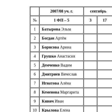
200
7
/0
8
уч. г.
сентябрь
№
1 ФП –
5
3
17
1
Батырова
Эльза
2
Богдан
Артём
3
Борисова
Арина
4
Грушко
Анастасия
5
Демченко
Вадим
6
Дмитриев
Вячеслав
7
Игнатова
Алёна
8
Кеменова
Маргарита
9
Кивич
Иван
10
Крылова
Елена