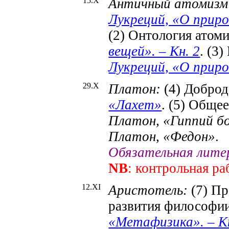
15.X
Античный атомизм
Лукреций, «О приро
(2) Онтология атом
вещей». – Кн. 2
. (3
Лукреций, «О приро
29.X
Платон:
(4)
Доброд
«Лахет»
. (5)
Общее 
Платон, «Гиппий б
Платон, «Федон»
.
Обязательная лите
NB
: контрольная р
12.X
I
Аристотель:
(7) Пр
развития философи
«Метафизика». – Кн.