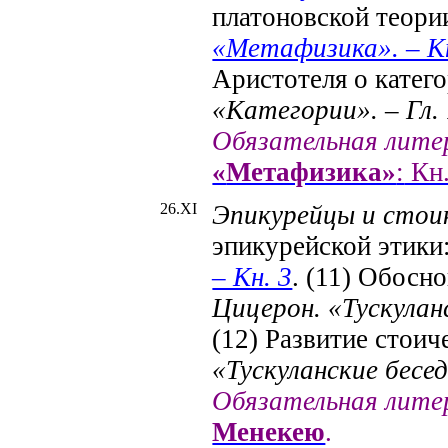
платоновской теори
«Метафизика». – Кн.
Аристотеля о катег
«Категории». – Гл. 
Обязательная лите
«
Метафизика»
:
Кн.
26.X
I
Эпикурейцы и стои
эпикурейской этики
– Кн. 3
. (11) Обосн
Цицерон. «Тускуланс
(12) Развитие стоич
«Тускуланские бесед
Обязательная лите
Менекею
.