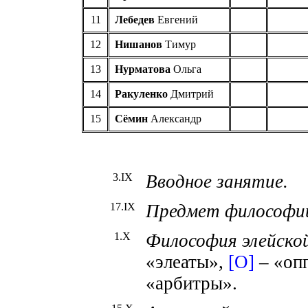
11
Лебедев
Евгений
12
Нишанов
Тимур
13
Нурматова
Ольга
14
Ракуленко
Дмитрий
15
Сёмин
Александр
3
.
IX
Вводное занятие.
1
7
.IX
Предмет философи
1
.X
Философия элейской
«элеаты»,
[О]
– «оп
«арбитры».