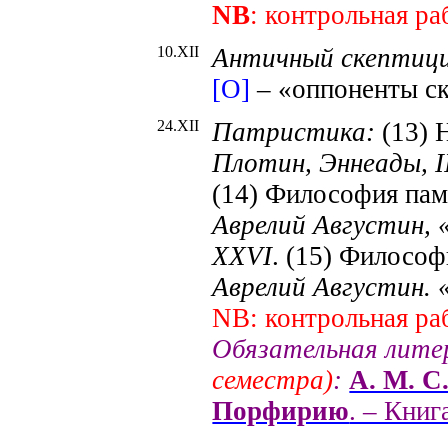
NB
: контрольная р
10.X
II
Античный скептици
[О]
– «оппоненты с
24.X
II
Патристика:
(13) 
Плотин, Эннеады,
I
(14) Философия пам
Аврелий Августин, «
XXVI
. (15) Филосо
Аврелий Августин. «
NB
: контрольная р
Обязательная лите
семестра)
:
А. М. С
Порфирию
. – Книг