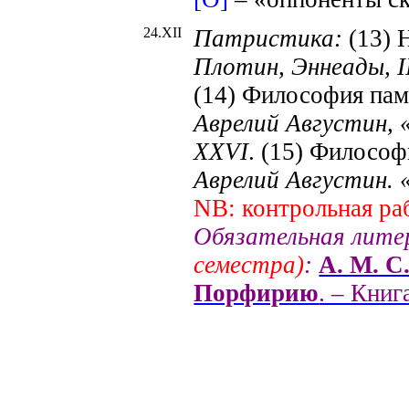
2
4
.X
II
Патристика:
(13) 
Плотин,
Эннеады
,
I
(14) Философия па
Аврелий
Августин, «И
XXVI
. (15) Филосо
Аврелий
Августин. «
NB
: контрольная р
Обязательная лите
семестра)
:
А. М. С
Порфирию
. – Книг