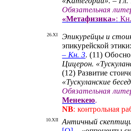
«Категории». – Гл. 
Обязательная лите
«
Метафизика»
:
Кн.
26
.X
I
Эпикурейцы и стои
эпикурейской этики
– Кн. 3
. (11) Обосн
Цицерон. «
Тускулан
(12) Развитие стоич
«
Тускуланские
бесед
Обязательная лите
Менекею
.
NB
: контрольная р
10
.X
II
Античный скептици
[О]
– «оппоненты с