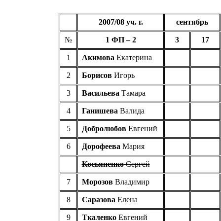
200
7
/0
8
уч
. г.
сентябрь
№
1 ФП –
2
3
17
1
Акимова
Екатерина
2
Борисов
Игорь
3
Васильева
Тамара
4
Ганишева
Валида
5
Добролюбов
Евгений
6
Дорофеева
Мария
Косьяненко
Сергей
7
Морозов
Владимир
8
Саразова
Елена
9
Ткаленко
Евгений