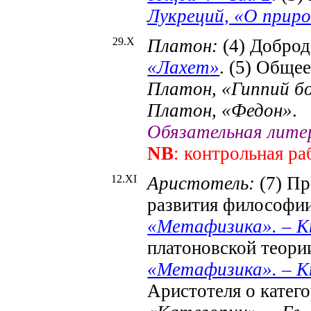
Лукреций, «О приро
29
.X
Платон:
(4)
Доброд
«
Лахет
»
. (5)
Общее 
Платон, «
Гиппий
бо
Платон, «
Федон
»
.
Обязательная лите
NB
: контрольная р
12
.X
I
Аристотель:
(7) Пр
развития философи
«Метафизика». – Кн.
платоновской теори
«Метафизика». – Кн.
Аристотеля о катег