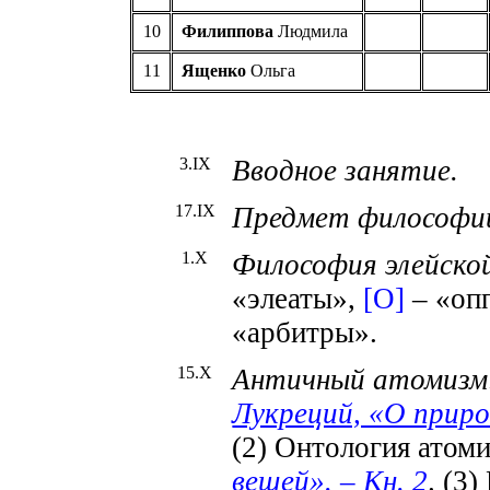
1
0
Филиппова
Людмила
1
1
Ященко
Ольга
3
.
IX
Вводное занятие.
1
7
.IX
Предмет философи
1
.X
Философия
элейско
«элеаты»,
[О]
– «оп
«арбитры».
1
5
.X
Античный атомизм
Лукреций, «О приро
(2) Онтология атом
вещей». – Кн. 2
. (3