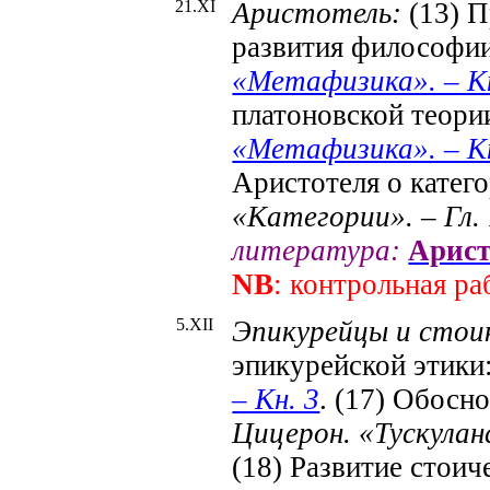
21.X
I
Аристотель:
(13) П
развития философи
«Метафизика». – Кн.
платоновской теори
«Метафизика». – Кн.
Аристотеля о катег
«Категории». – Гл. 
литература:
Арист
NB
: контрольная р
5.X
II
Эпикурейцы и стои
эпикурейской этики
– Кн. 3
. (17) Обосн
Цицерон. «Тускуланс
(18) Развитие стоич