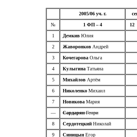
2005/06 уч. г.
се
№
1 ФП – 4
12
1
Демкив
Юлия
2
Жаворонков
Андрей
3
Кочегарова
Ольга
4
Кулыгина
Татьяна
5
Михайлов
Артём
6
Николенко
Михаил
7
Новикова
Мария
—
Сардарян
Генри
8
Сердотецкий
Николай
9
Синицын
Егор