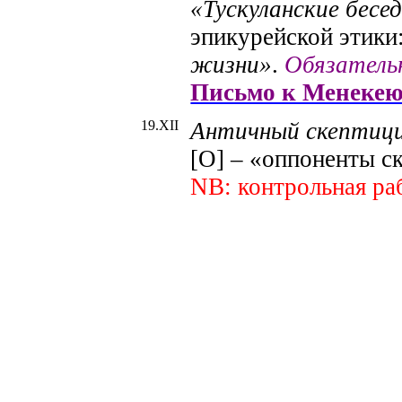
«Тускуланские бесед
эпикурейской этики
жизни»
.
Обязатель
Письмо к Менеке
19.X
II
Античный скептици
[О] – «оппоненты ск
NB
: контрольная р