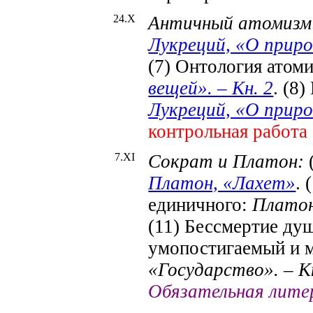
2
4.X
Античный атомизм
Лукреций, «О приро
(7) Онтология атом
вещей». – Кн. 2
. (8
Лукреций, «О приро
контрольная работа
7.X
I
Сократ и Платон:
Платон, «Лахет»
. 
единичного:
Платон
(11) Бессмертие ду
умопостигаемый и 
«Государство». – К
Обязательная лите