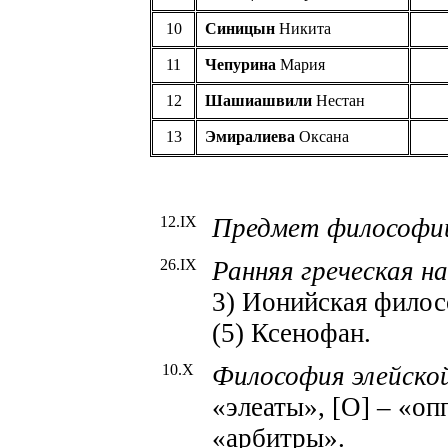
10
Синицын
Никита
11
Чепурина
Мария
12
Шашиашвили
Нестан
13
Эмиралиева
Оксана
12.IX
Предмет философи
26.IX
Ранняя греческая 
3) Ионийская филос
(5) Ксенофан.
10.X
Философия элейской
«элеаты», [О] – «оп
«арбитры».