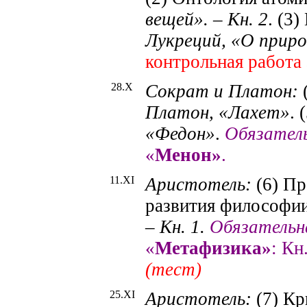
вещей». – Кн. 2
. (3
Лукреций, «О приро
контрольная работа
28.X
Сократ и Платон:
Платон, «
Лахет
»
.
«
Федон
»
.
Обязател
«
Менон
»
.
11.X
I
Аристотель:
(6) Пр
развития философи
– Кн. 1.
Обязательн
«
Метафизика»
: Кн.
(тест)
25.X
I
Аристотель:
(7) Кр