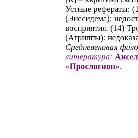
Устные рефераты: (
(
Энесидема
): недос
восприятия. (14) Т
(
Агриппы
): недока
Средневековая фил
литература:
Ансел
«
Прослогион
»
.