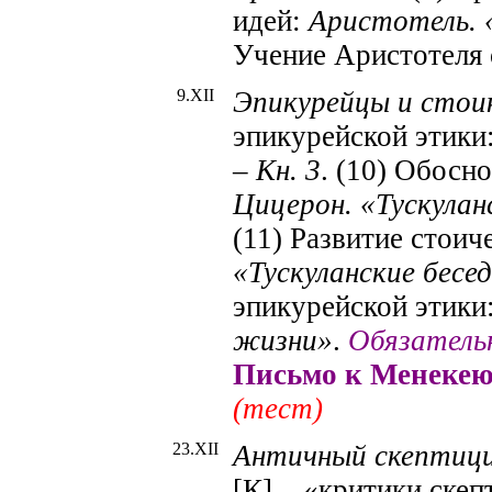
идей:
Аристотель. 
Учение Аристотеля 
9.X
II
Эпикурейцы и стои
эпикурейской этики
– Кн. 3
. (10) Обосн
Цицерон. «
Тускулан
(11) Развитие стоич
«
Тускуланские
бесед
эпикурейской этики
жизни»
.
Обязатель
Письмо к
Менеке
(тест)
23.X
II
Античный скептици
[К] – «критики скеп