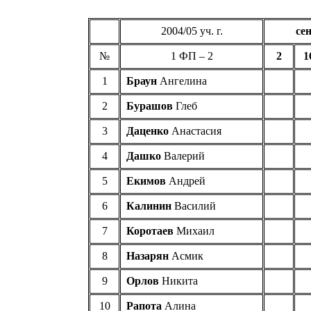
2004/05
уч
. г.
се
№
1 ФП –
2
2
1
1
Браун
Ангелина
2
Бурашов
Глеб
3
Даценко
Анастасия
4
Дашко
Валерий
5
Екимов
Андрей
6
Калинин
Василий
7
Коротаев
Михаил
8
Назарян
Асмик
9
Орлов
Никита
10
Рапота
Алина