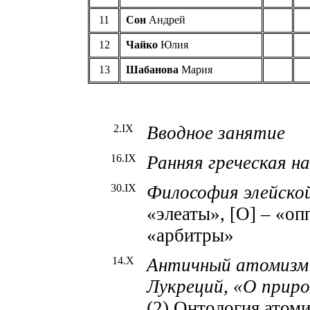
11
Сон
Андрей
12
Чайко
Юлия
13
Шабанова
Мария
2.IX
Вводное занятие
16.IX
Ранняя греческая 
30.IX
Философия
элейско
«элеаты», [О] – «оп
«арбитры»
14.X
Античный атомизм
Лукреций, «О приро
(2) Онтология атом