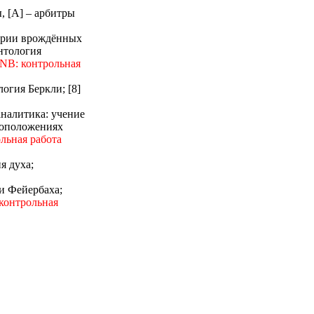
, [А] – арбитры
ории врождённых
нтология
NB
: контрольная
логия Беркли; [8]
аналитика: учение
овоположениях
ольная работа
ия духа;
ии Фейербаха;
 контрольная