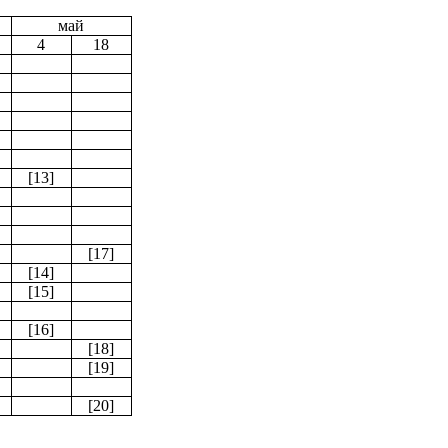
май
4
18
[13]
[17]
[14]
[15]
[16]
[18]
[19]
[20]