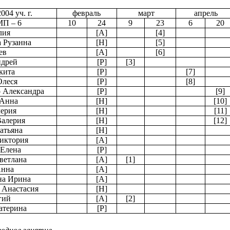
004 уч. г.
февраль
март
апрель
МП – 6
10
24
9
23
6
20
лия
[
А
]
[4]
 Рузанна
[
Н
]
[5]
ев
[
А
]
[6]
ндрей
[
Р
]
[3]
кита
[
Р
]
[7]
Олеся
[
Р
]
[8]
 Александра
[
Р
]
[9]
 Анна
[
Н
]
[10]
ерия
[
Н
]
[11]
алерия
[
Н
]
[12]
атьяна
[
Н
]
иктория
[
А
]
 Елена
[
Р
]
ветлана
[
А
]
[1]
Анна
[
А
]
на Ирина
[
А
]
 Анастасия
[
Н
]
гий
[
А
]
[2]
атерина
[
Р
]