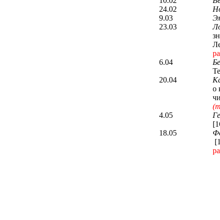
10.02
В
24.02
Н
9.03
Э
23.03
Ло
з
Л
р
6.04
Б
Т
20.04
К
о 
чи
(
4.05
Г
[1
18.05
Ф
[
р