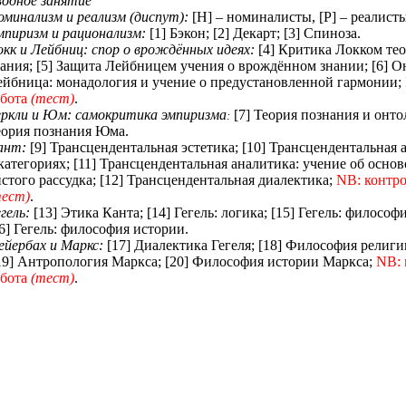
водное занятие
оминализм и реализм (диспут):
[Н] – номиналисты, [Р] – реалисты
мпиризм и рационализм:
[1] Бэкон; [2] Декарт; [3] Спиноза.
кк и Лейбниц: спор о врождённых идеях:
[4] Критика Локком те
нания; [5] Защита Лейбницем учения о врождённом знании; [6] О
ейбница: монадология и учение о предустановленной гармонии;
абота
(тест)
.
еркли и Юм: самокритика эмпиризма
[7] Теория познания и онто
:
еория познания Юма.
ант:
[9] Трансцендентальная эстетика; [10] Трансцендентальная 
категориях; [11] Трансцендентальная аналитика: учение об осн
стого рассудка; [12] Трансцендентальная диалектика;
NB
: контр
тест)
.
егель:
[13] Этика Канта; [14] Гегель: логика; [15] Гегель: философ
6]
Гегель: философия истории.
ейербах и Маркс:
[17] Диалектика Гегеля; [18] Философия религ
19] Антропология Маркса; [20] Философия истории Маркса;
NB
:
абота
(тест)
.