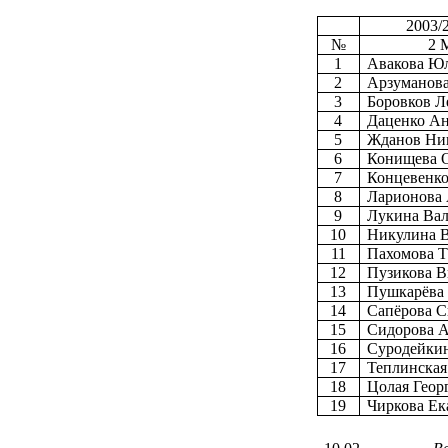
2003/2
№
2 
1
Авакова Ю
2
Арзуманова
3
Боровков Л
4
Даценко А
5
Жданов Ни
6
Конищева 
7
Концевенко
8
Ларионова
9
Лукина Вал
10
Никулина В
11
Пахомова Т
12
Пузикова В
13
Пушкарёва
14
Сапёрова С
15
Сидорова 
16
Суродейки
17
Теплинская
18
Цолая Геор
19
Чиркова Ек