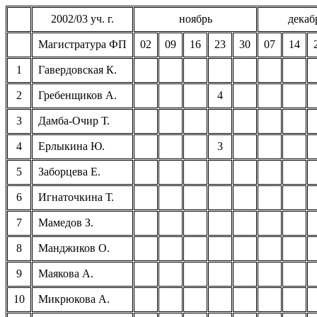
2002/03
уч
. г.
ноябрь
декаб
Магистратура ФП
02
09
16
23
30
07
14
1
Гавердовская
К.
2
Гребенщиков А.
4
3
Дамба-Очир
Т.
4
Ерлыкина
Ю.
3
5
Заборцева
Е.
6
Игнаточкина
Т.
7
Мамедов З.
8
Манджиков
О.
9
Маякова
А.
10
Микрюкова
А.