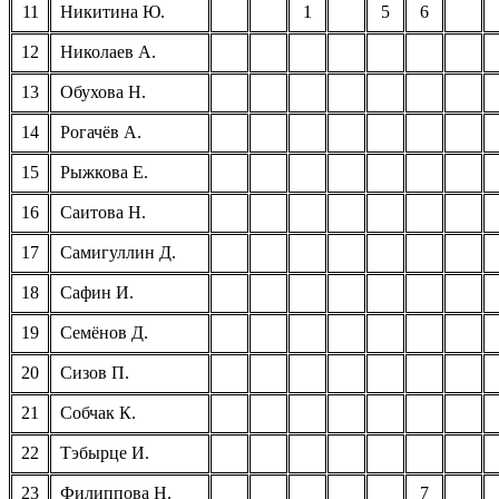
11
Никитина Ю.
1
5
6
12
Николаев А.
13
Обухова Н.
14
Рогачёв А.
15
Рыжкова Е.
16
Саитова Н.
17
Самигуллин
Д.
18
Сафин И.
19
Семёнов Д.
20
Сизов
П.
21
Собчак К.
22
Тэбырце
И.
23
Филиппова Н.
7