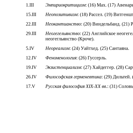
1.III
Эмпириокритицизм
: (16) Мах. (17)
Авенар
15.III
Неопозитивизм
: (18) Рассел. (19)
Витгенш
22.III
Неокантианство
: (20)
Виндельбанд
. (21)
29.III
Неогегельянство
: (22) Английское неогег
неогегльянство
(
Кроче
).
5.IV
Неореализм
: (24) Уайтхед. (25)
Сантаяна
.
12.IV
Феноменология
: (26)
Гуссерль
.
19.IV
Экзистенциализм
: (27) Хайдеггер. (28) Сар
26.IV
Философская герменевтика
: (29)
Дильтей
.
17.V
Русская философия XIX-XX вв.
: (31) Соловь