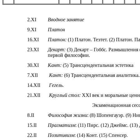
2.XI
Вводное занятие
9.XI
Платон
16.XI
Платон:
(1) Платон.
Теэтет
. (2) Платон.
Па
23.XI
Декарт:
(3) Декарт – Гоббс. Размышления 
первой философии.
30.XI
Кант:
(5) Трансцендентальная эстетика
7.XII
Кант:
(6) Трансцендентальная аналитика.
14.XII
Гегель
.
21.XII
Круглый стол:
XXI век и моральные ценн
Экзаменационная сес
8.II
Философия жизни
: (8) Шопенгауэр. (9) Ни
15.II
Прагматизм
: (11) Пирс. (12) Джеймс. (13)
22.II
Позитивизм
: (14) Конт. (15) Спенсер.