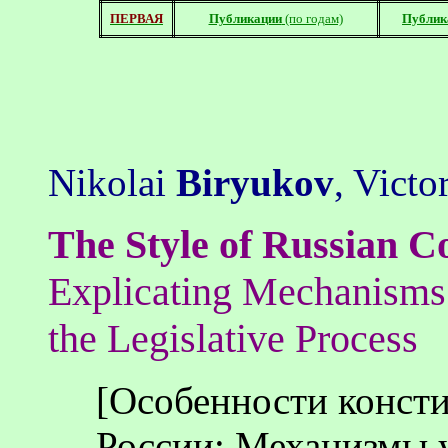
ПЕРВАЯ
Публикации
(по годам)
Публик
Nikolai
Biryukov
, Victo
The Style of Russian C
Explicating Mechanisms 
the Legislative Process
[
Особенности
конст
России
:
Механизмы