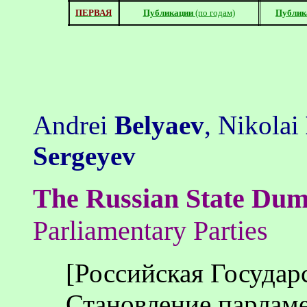
ПЕРВАЯ
Публикации
(по годам)
Публик
Andrei
Belyaev
, Nikolai
Sergeyev
The
Russian
State
Duma
Parliamentary Parties
[Российская Государс
Становление парламе