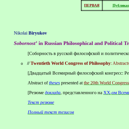
ПЕРВАЯ
Публика
Nikolai
Biryukov
Sobornost’
in Russian Philosophical and Political T
[Соборность в русской философской и политическ
//
Twentieth World Congress of Philosophy
: Abstract
o
[Двадцатый Всемирный философский конгресс: Ре
Abstract of
theses
presented at
the 20th World Congress
[Резюме
доклада
, представленного на
XX-ом Всеми
Текст резюме
Полный текст тезисов