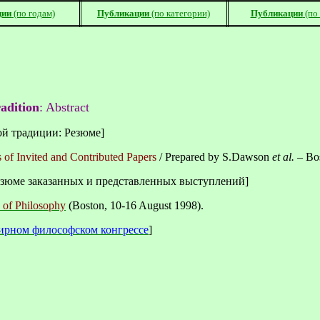
ции
(по годам)
Публикации
(по категории)
Публикации
(по
radition
: Abstract
ой традиции: Резюме]
s of Invited and Contributed Papers
/ Prepared by S.Dawson
et al.
–
Bo
зюме заказанных и представленных выступлений]
 of Philosophy
(Boston, 10-16 August 1998).
рном философском конгреccе
]