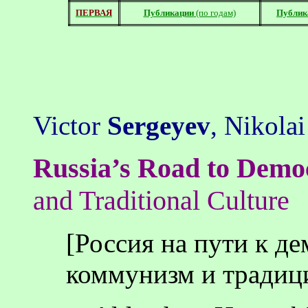
ПЕРВАЯ
Публикации
(по годам)
Публик
Victor
Sergeyev
, Nikola
Russia
’s Road to Demo
and Traditional Culture
[
Россия
на
пути
к
де
коммунизм
и
традиц