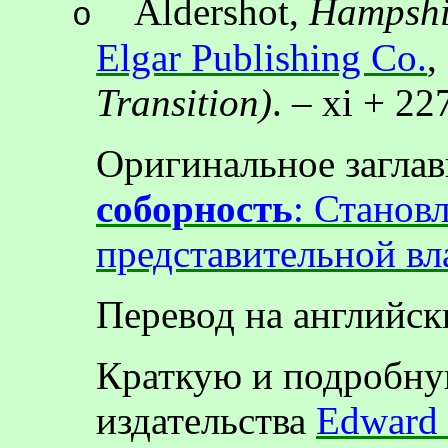
Aldershot,
Hampshi
o
Elgar Publishing Co.
,
Transition)
. – xi + 22
Оригинальное загла
соборность
: Станов
представительной вл
Перевод на английск
Краткую и подробную
издательства
Edward 